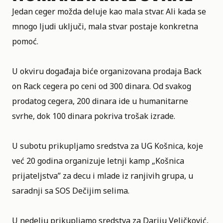
Jedan ceger možda deluje kao mala stvar. Ali kada se
mnogo ljudi uključi, mala stvar postaje konkretna
pomoć.
U okviru događaja biće organizovana prodaja Back
on Rack cegera po ceni od 300 dinara. Od svakog
prodatog cegera, 200 dinara ide u humanitarne
svrhe, dok 100 dinara pokriva trošak izrade.
U subotu prikupljamo sredstva za UG Košnica, koje
već 20 godina organizuje letnji kamp „Košnica
prijateljstva” za decu i mlade iz ranjivih grupa, u
saradnji sa SOS Dečijim selima.
U nedelju prikupljamo sredstva za Dariju Veličković,