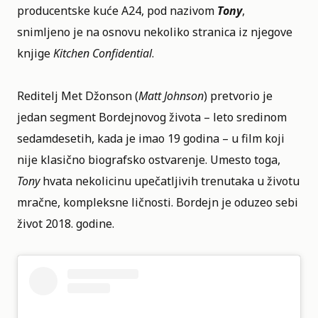
producentske kuće A24, pod nazivom
Tony
,
snimljeno je na osnovu nekoliko stranica iz njegove
knjige
Kitchen Confidential
.
Reditelj Met Džonson (
Matt Johnson
) pretvorio je
jedan segment Bordejnovog života – leto sredinom
sedamdesetih, kada je imao 19 godina – u film koji
nije klasično biografsko ostvarenje. Umesto toga,
Tony
hvata nekolicinu upečatljivih trenutaka u životu
mračne, kompleksne ličnosti. Bordejn je oduzeo sebi
život 2018. godine.