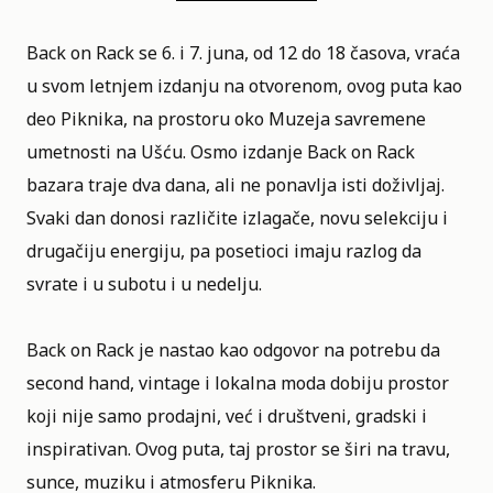
Back on Rack
se 6. i 7. juna, od 12 do 18 časova, vraća
u svom letnjem izdanju na otvorenom, ovog puta kao
deo
Piknika
, na prostoru oko Muzeja savremene
umetnosti na Ušću. Osmo izdanje Back on Rack
bazara traje dva dana, ali ne ponavlja isti doživljaj.
Svaki dan donosi različite izlagače, novu selekciju i
drugačiju energiju, pa posetioci imaju razlog da
svrate i u subotu i u nedelju.
Back on Rack je nastao kao odgovor na potrebu da
second hand, vintage i lokalna moda dobiju prostor
koji nije samo prodajni, već i društveni, gradski i
inspirativan. Ovog puta, taj prostor se širi na travu,
sunce, muziku i atmosferu Piknika.