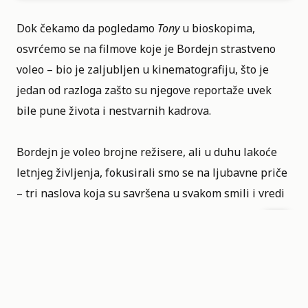
Dok čekamo da pogledamo
Tony
u bioskopima,
osvrćemo se na filmove koje je Bordejn strastveno
voleo – bio je zaljubljen u kinematografiju, što je
jedan od razloga zašto su njegove reportaže uvek
bile pune života i nestvarnih kadrova.
Bordejn je voleo brojne režisere, ali u duhu lakoće
letnjeg življenja, fokusirali smo se na ljubavne priče
– tri naslova koja su savršena u svakom smili i vredi
ih pogledati ponovo.
LJUBAVNI FILMOVI KOJE
JE VOLEO BORDEJN:
IN