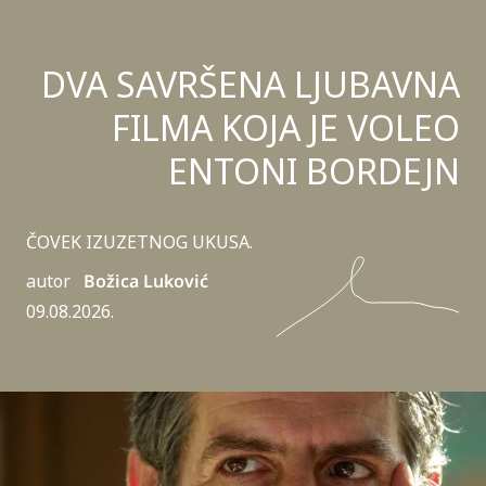
DVA SAVRŠENA LJUBAVNA
FILMA KOJA JE VOLEO
ENTONI BORDEJN
ČOVEK IZUZETNOG UKUSA.
autor
Božica Luković
09.08.2026.