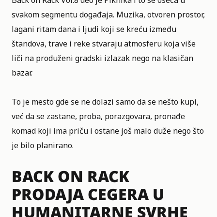
Back on Rack Vol.8 deo je Piknika i to se oseća u
svakom segmentu događaja. Muzika, otvoren prostor,
lagani ritam dana i ljudi koji se kreću između
štandova, trave i reke stvaraju atmosferu koja više
liči na produženi gradski izlazak nego na klasičan
bazar.
To je mesto gde se ne dolazi samo da se nešto kupi,
već da se zastane, proba, porazgovara, pronađe
komad koji ima priču i ostane još malo duže nego što
je bilo planirano.
BACK ON RACK
PRODAJA CEGERA U
HUMANITARNE SVRHE