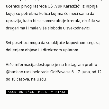
učenicu prvog razreda OŠ „Vuk Karadžić” iz Ripnja,
kojoj su potrebna kolica kojima će moći sama da
upravlja, kako bi se samostalnije kretala, družila sa
drugarima i imala više slobode u svakodnevici.
Svi posetioci mogu da se uključe kupovinom cegera,
deljenjem objave ili direktnom uplatom.
Više informacija dostupno je na Instagram profilu
@back.on.rack.belgrade. Održava se 6. i 7. juna, od 12
do 18 časova, na Ušću.
BACK ON RACK
MODA
VINTAGE