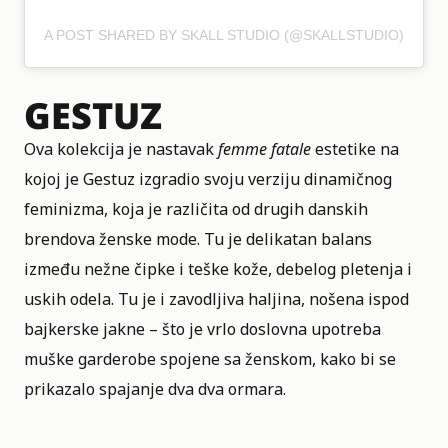
A POST SHARED BY SKALL STUDIO (@SKALLSTUDIO)
GESTUZ
Ova kolekcija je nastavak
femme fatale
estetike na
kojoj je Gestuz izgradio svoju verziju dinamičnog
feminizma, koja je različita od drugih danskih
brendova ženske mode. Tu je delikatan balans
između nežne čipke i teške kože, debelog pletenja i
uskih odela. Tu je i zavodljiva haljina, nošena ispod
bajkerske jakne – što je vrlo doslovna upotreba
muške garderobe spojene sa ženskom, kako bi se
prikazalo spajanje dva dva ormara.