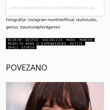
A POST SHARED BY BAUM UND PFERDGARTEN (@BAUMUNDPFERDGARTEN)
Fotografije: instagram
muntheofficial
;
skallstudio
,
gestuz
,
baumundpferdgarten
DIZAJN
GESTUZ
KOLEKCIJA
MODA
MUNTHE
NEDELJA MODE U KOPENHAGENU
REVIJE
SKALL STUDIO
POVEZANO