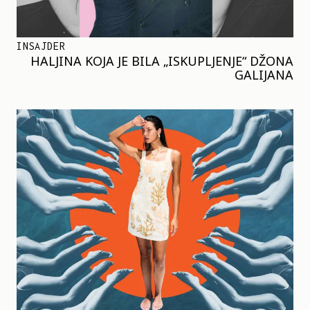
INSAJDER
HALJINA KOJA JE BILA „ISKUPLJENJE“ DŽONA
GALIJANA