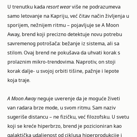
U trenutku kada
resort wear
više ne podrazumeva
samo letovanje na Kapriju, već čitav način življenja u
sporijem, nežnijem ritmu – pojavljuje se A Moon
Away, brend koji precizno detektuje novu potrebu
savremenog potrošača: bežanje iz sistema, ali sa
stilom. Ovaj brend ne pokušava da uhvati korak s
prolaznim mikro-trendovima. Naprotiv, on stoji
korak dalje- u svojoj orbiti tišine, pažnje i lepote
koja traje.
A Moon Away
neguje uverenje da je moguće živeti
van radara brze mode, u svom ritmu. Sam naziv
sugeriše distancu – ne fizičku, već filozofsku. U svetu
koji se kreće hiperbrzo, brend je pozicioniran kao
galaktička udaljenost od ciklusa hiperprodukcije i