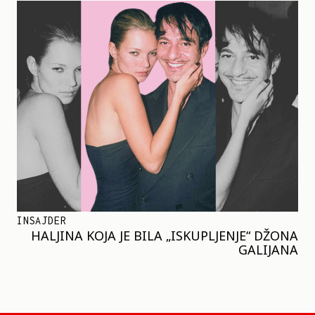
INSAJDER
HALJINA KOJA JE BILA „ISKUPLJENJE“ DŽONA
GALIJANA