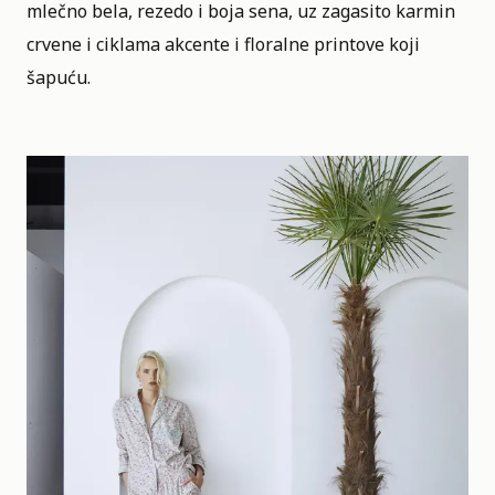
mlečno bela, rezedo i boja sena, uz zagasito karmin
crvene i ciklama akcente i floralne printove koji
šapuću.