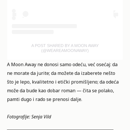
A POST SHARED BY A MOON AWAY
(@WEAREAMOONAWAY)
A Moon Away ne donosi samo odeću, već osećaj: da
ne morate da jurite; da možete da izaberete nešto
što je lepo, kvalitetno i etički promišljeno; da odeća
može da bude kao dobar roman — čita se polako,
pamti dugo i rado se prenosi dalje.
Fotografije: Senja Vild