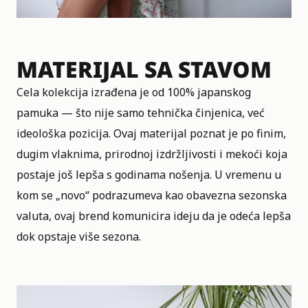
MATERIJAL SA STAVOM
Cela kolekcija izrađena je od 100% japanskog
pamuka — što nije samo tehnička činjenica, već
ideološka pozicija. Ovaj materijal poznat je po finim,
dugim vlaknima, prirodnoj izdržljivosti i mekoći koja
postaje još lepša s godinama nošenja. U vremenu u
kom se „novo“ podrazumeva kao obavezna sezonska
valuta, ovaj brend komunicira ideju da je odeća lepša
dok opstaje više sezona.