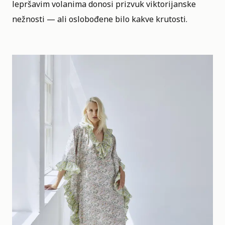
lepršavim volanima donosi prizvuk viktorijanske
nežnosti — ali oslobođene bilo kakve krutosti.