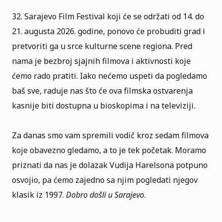
32. Sarajevo Film Festival
koji će se održati od 14. do
21. augusta 2026. godine, ponovo će probuditi grad i
pretvoriti ga u srce kulturne scene regiona. Pred
nama je bezbroj sjajnih filmova i aktivnosti koje
ćemo rado pratiti. Iako nećemo uspeti da pogledamo
baš sve, raduje nas što će ova filmska ostvarenja
kasnije biti dostupna u bioskopima i na televiziji.
Za danas smo vam spremili vodič kroz sedam filmova
koje obavezno gledamo, a to je tek početak. Moramo
priznati da nas je dolazak
Vudija Harelsona
potpuno
osvojio, pa ćemo zajedno sa njim pogledati njegov
klasik iz 1997.
Dobro došli u Sarajevo
.