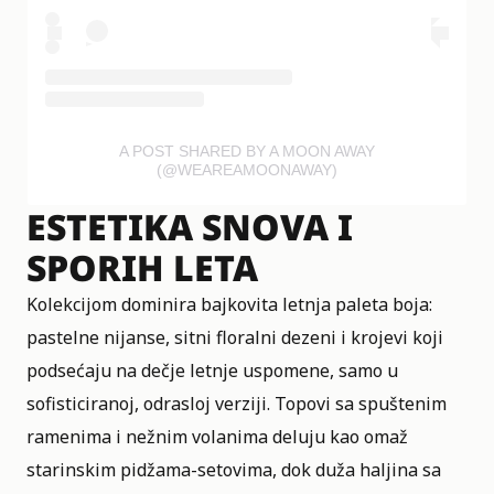
A POST SHARED BY A MOON AWAY
(@WEAREAMOONAWAY)
ESTETIKA SNOVA I
SPORIH LETA
Kolekcijom dominira bajkovita letnja paleta boja:
pastelne nijanse, sitni floralni dezeni i krojevi koji
podsećaju na dečje letnje uspomene, samo u
sofisticiranoj, odrasloj verziji. Topovi sa spuštenim
ramenima i nežnim volanima deluju kao omaž
starinskim pidžama-setovima, dok duža haljina sa