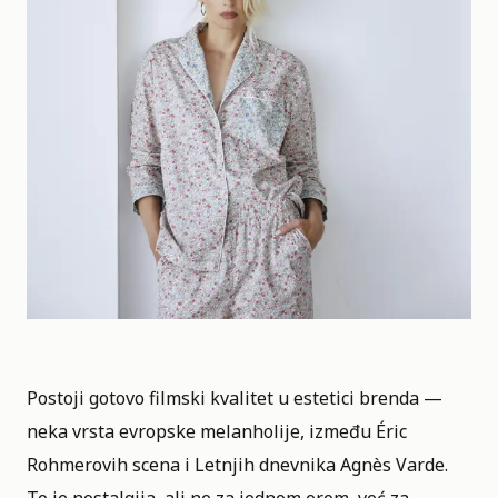
Postoji gotovo filmski kvalitet u estetici brenda —
neka vrsta evropske melanholije, između Éric
Rohmerovih scena i Letnjih dnevnika
Agnès Varde
.
To je nostalgija, ali ne za jednom erom, već za