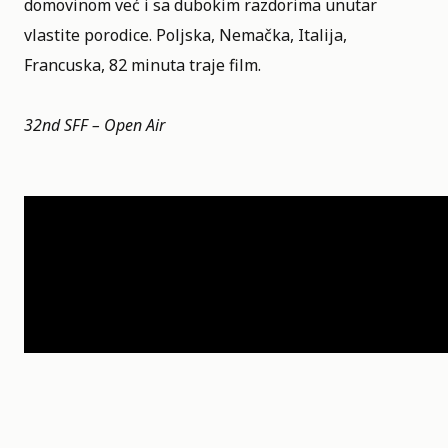
domovinom već i sa dubokim razdorima unutar
vlastite porodice. Poljska, Nemačka, Italija,
Francuska, 82 minuta traje film.
32nd SFF – Open Air