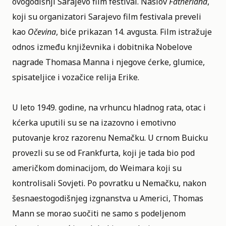
ovogodišnji Sarajevo film festival. Naslov
Fatherland
,
koji su organizatori Sarajevo film festivala preveli
kao
Očevina
, biće prikazan 14. avgusta. Film istražuje
odnos između književnika i dobitnika Nobelove
nagrade
Thomasa Manna
i njegove ćerke, glumice,
spisateljice i vozačice relija
Erike
.
U leto 1949. godine, na vrhuncu hladnog rata, otac i
kćerka uputili su se na izazovno i emotivno
putovanje kroz razorenu Nemačku. U crnom Buicku
provezli su se od Frankfurta, koji je tada bio pod
američkom dominacijom, do Weimara koji su
kontrolisali Sovjeti. Po povratku u Nemačku, nakon
šesnaestogodišnjeg izgnanstva u Americi, Thomas
Mann se morao suočiti ne samo s podeljenom