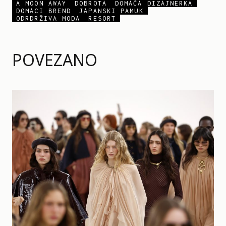
A MOON AWAY
DOBROTA
DOMAĆA DIZAJNERKA
DOMACI BREND
JAPANSKI PAMUK
ODRDRŽIVA MODA
RESORT
POVEZANO