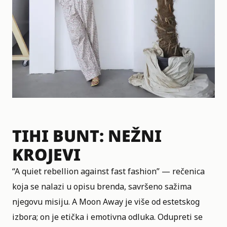
TIHI BUNT: NEŽNI
KROJEVI
“A quiet rebellion against fast fashion” — rečenica
koja se nalazi u opisu brenda, savršeno sažima
njegovu misiju. A Moon Away je više od estetskog
izbora; on je etička i emotivna odluka. Odupreti se