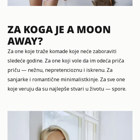
ZA KOGA JE A MOON
AWAY?
Za one koje traže komade koje neće zaboraviti
sledeće godine. Za one koji vole da im odeća priča
priču — nežnu, nepretencioznu i iskrenu. Za
sanjarke i romantične minimalistkinje. Za sve one
koje veruju da su najlepše stvari u životu — spore.