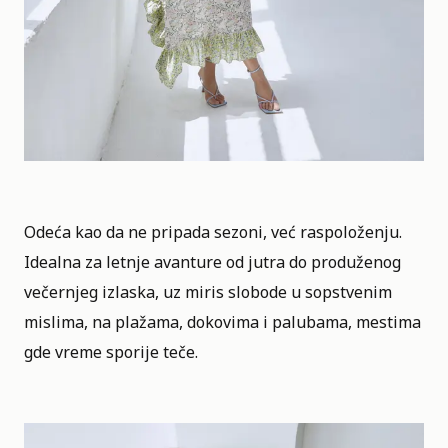
Odeća kao da ne pripada sezoni, već raspoloženju.
Idealna za letnje avanture od
jutra do produženog
večernjeg izlaska, uz miris slobode u sopstvenim
mislima, na plažama, dokovima i palubama, mestima
gde vreme sporije teče.