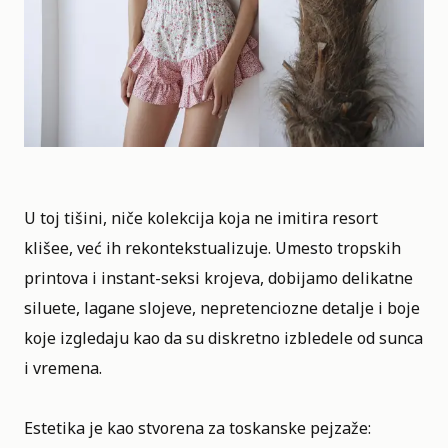
U toj tišini, niče kolekcija koja ne imitira resort
klišee, već ih rekontekstualizuje. Umesto tropskih
printova i instant-seksi krojeva, dobijamo delikatne
siluete, lagane slojeve, nepretenciozne detalje i boje
koje izgledaju kao da su diskretno izbledele od sunca
i vremena.
Estetika je kao stvorena za toskanske pejzaže: