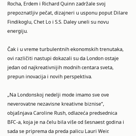
Rocha
, Erdem i Richard Quinn zadržale svoj
prepoznatljiv pečat, dizajneri u usponu poput Dilare
Findikoglu, Chet Lo i S.S. Daley uneli su novu
energiju.
Čak i u vreme turbulentnih ekonomskih trenutaka,
ovi različiti nastupi dokazali su da London ostaje
jedan od najkreativnijih modnih centara sveta,
prepun inovacija i novih perspektiva.
„Na Londonskoj nedelji mode imamo sve ove
neverovatne nezavisne kreativne biznise“,
objašnjava Caroline Rush, odlazeća predsednica
BFC-a, koja je na čelu bila više od šesnaest godina i
sada se priprema da preda palicu Lauri Weir.