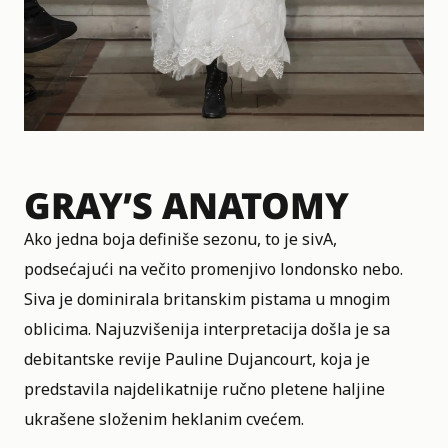
GRAY’S ANATOMY
Ako jedna boja definiše sezonu, to je sivA,
podsećajući na večito promenjivo londonsko nebo.
Siva je dominirala britanskim pistama u mnogim
oblicima. Najuzvišenija interpretacija došla je sa
debitantske revije Pauline Dujancourt, koja je
predstavila najdelikatnije ručno pletene haljine
ukrašene složenim heklanim cvećem.