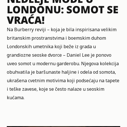
LONDONU: SOMOT SE
VRAĆA!
Na Burberry reviji – koja je bila inspirisana velikim
britanskim prostranstvima i boemskim duhom
Londonskih umetnika koji beže iz grada u
grandiozne seoske dvorce – Daniel Lee je ponovo
uveo somot u modernu garderobu. Njegova kolekcija
obuhvatila je baršunaste haljine i odela od somota,
ukrašena cvetnim motivima koji podsećaju na tapete
i teške zavese, koje se često nalaze u seoskim
kućama.