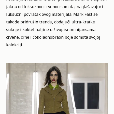
jaknu od luksuznog crvenog somota, naglašavajući
luksuzni povratak ovog materijala. Mark Fast se
takođe pridružio trendu, dodajući ultra-kratke
suknje i koktel haljine u živopisnim nijansama
crvene, crne i čokoladnobraon boje somota svojoj
kolekciji.