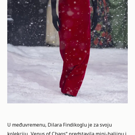
U međuvremenu, Dilara Findikoglu je za svoju
kolekciju „Venus of Chaos“ predstavila mini-haljinu i