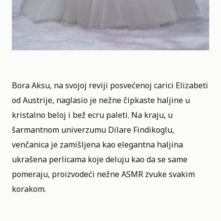
Bora Aksu, na svojoj reviji posvećenoj carici Elizabeti
od Austrije, naglasio je nežne čipkaste haljine u
kristalno beloj i bež ecru paleti. Na kraju, u
šarmantnom univerzumu Dilare Findikoglu,
venčanica je zamišljena kao elegantna haljina
ukrašena perlicama koje deluju kao da se same
pomeraju, proizvodeći nežne ASMR zvuke svakim
korakom.