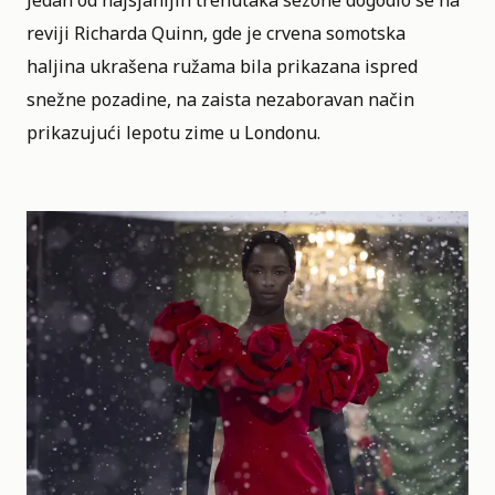
Jedan od najsjanijih trenutaka sezone dogodio se na
reviji Richarda Quinn, gde je crvena somotska
haljina ukrašena ružama bila prikazana ispred
snežne pozadine, na zaista nezaboravan način
prikazujući lepotu zime u Londonu.