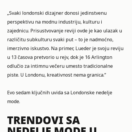
„Svaki londonski dizajner donosi jedinstvenu
perspektivu na modnu industriju, kulturu i
zajednicu. Prisustvovanje reviji ovde je kao ulazak u
različitu subkulturu svaki put – to je nadmoćno,
imerzivno iskustvo. Na primer, Lueder je svoju reviju
u 13 časova pretvorio u rejv, dok je 16 Arlington
odlučio za intimnu večeru umesto tradicionalne
piste. U Londonu, kreativnost nema granica.“
Evo sedam ključnih uvida sa Londonske nedelje
mode.
TRENDOVI SA
NEDELJE MODE U