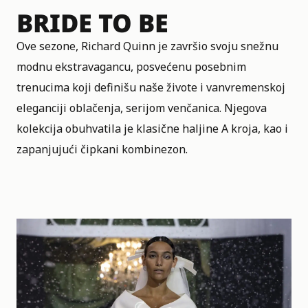
BRIDE TO BE
Ove sezone, Richard Quinn je završio svoju snežnu
modnu ekstravagancu, posvećenu posebnim
trenucima koji definišu naše živote i vanvremenskoj
eleganciji oblačenja, serijom venčanica. Njegova
kolekcija obuhvatila je klasične haljine A kroja, kao i
zapanjujući čipkani kombinezon.