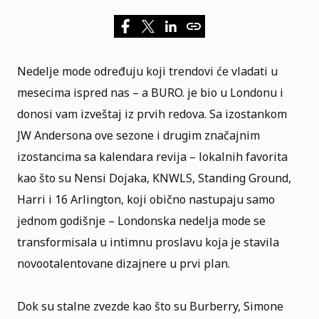
Nedelje mode određuju koji trendovi će vladati u
mesecima ispred nas – a BURO. je bio u Londonu i
donosi vam izveštaj iz prvih redova. Sa izostankom
JW Andersona ove sezone i drugim značajnim
izostancima sa kalendara revija – lokalnih favorita
kao što su Nensi Dojaka, KNWLS, Standing Ground,
Harri i 16 Arlington, koji obično nastupaju samo
jednom godišnje – Londonska nedelja mode se
transformisala u intimnu proslavu koja je stavila
novootalentovane dizajnere u prvi plan.
Dok su stalne zvezde kao što su Burberry,
Simone