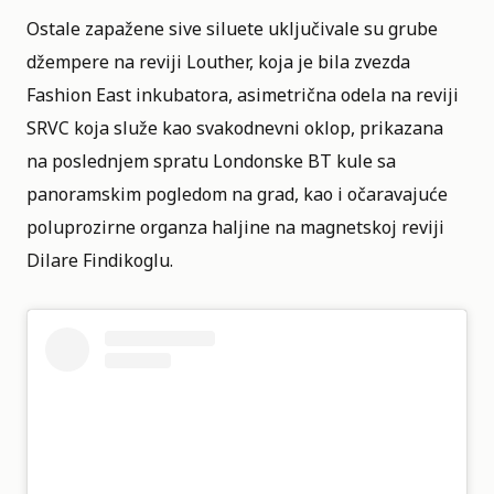
Ostale zapažene sive siluete uključivale su grube
džempere na reviji Louther, koja je bila zvezda
Fashion East inkubatora, asimetrična odela na reviji
SRVC koja služe kao svakodnevni oklop, prikazana
na poslednjem spratu Londonske BT kule sa
panoramskim pogledom na grad, kao i očaravajuće
poluprozirne organza haljine na magnetskoj reviji
Dilare Findikoglu.