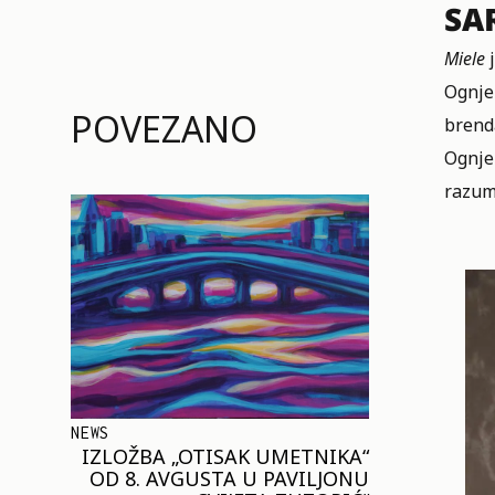
SA
Miele
Ognjen
POVEZANO
brend
Ognje
razume
NEWS
IZLOŽBA „OTISAK UMETNIKA“
OD 8. AVGUSTA U PAVILJONU