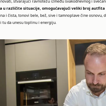
novati, stvarajući ravnotežu između svakodnevnog i svečan
a u različite situacije, omogućavajući veliki broj autfit
na i čista, tonovi bele, bež, sive i tamnoplave čine osnovu,
i tu da unesu toplinu i energiju.