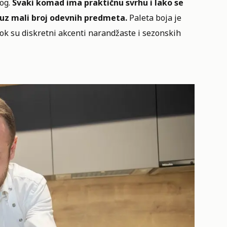
og.
Svaki komad ima praktičnu svrhu i lako se
a uz mali broj odevnih predmeta.
Paleta boja je
 dok su diskretni akcenti narandžaste i sezonskih