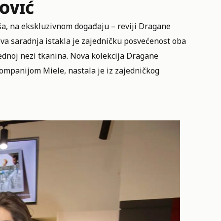
OVIĆ
eša, na ekskluzivnom događaju – reviji Dragane
Ova saradnja istakla je zajedničku posvećenost oba
dnoj nezi tkanina. Nova kolekcija Dragane
ompanijom Miele, nastala je iz zajedničkog