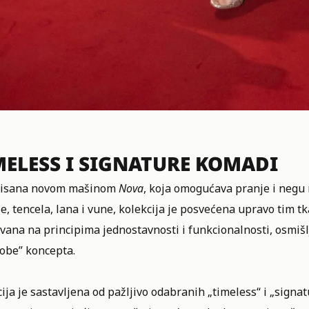
MELESS I SIGNATURE KOMADI
risana novom mašinom
Nova
, koja omogućava pranje i negu na
e, tencela, lana i vune, kolekcija je posvećena upravo tim t
ana na principima jednostavnosti i funkcionalnosti, osmišl
obe” koncepta.
ija je sastavljena od pažljivo odabranih „timeless“ i „sig