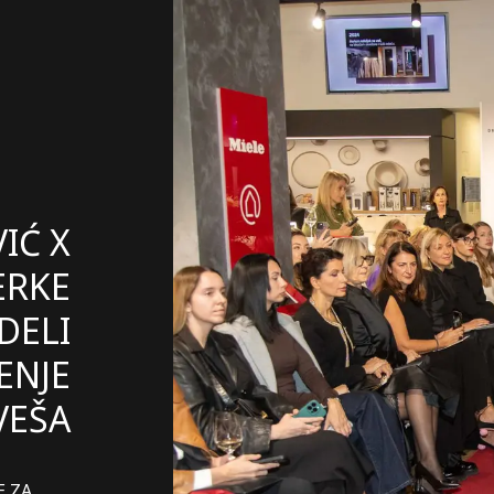
IĆ X
ERKE
DELI
ENJE
VEŠA
E ZA