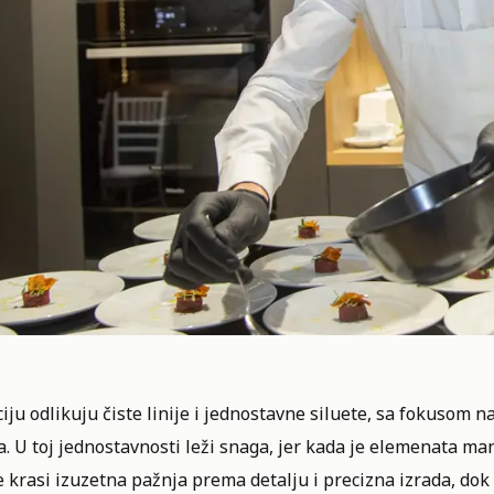
iju odlikuju čiste linije i jednostavne siluete, sa fokusom na
. U toj jednostavnosti leži snaga, jer kada je elemenata man
e krasi izuzetna pažnja prema detalju i precizna izrada, do