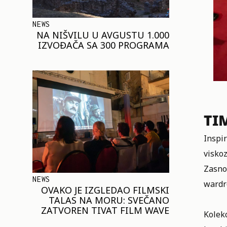
NEWS
NA NIŠVILU U AVGUSTU 1.000
IZVOĐAČA SA 300 PROGRAMA
TI
Inspi
viskoz
Zasnov
NEWS
wardr
OVAKO JE IZGLEDAO FILMSKI
TALAS NA MORU: SVEČANO
ZATVOREN TIVAT FILM WAVE
Kolekc