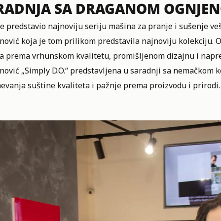
RADNJA SA DRAGANOM OGNJEN
je predstavio najnoviju seriju mašina za pranje i sušenje v
ović koja je tom prilikom predstavila najnoviju kolekciju. 
a prema vrhunskom kvalitetu, promišljenom dizajnu i napre
nović „Simply D.O.“ predstavljena u saradnji sa nemačkom k
vanja suštine kvaliteta i pažnje prema proizvodu i prirodi.