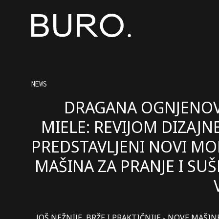
NEWS
DRAGANA OGNJENOV
MIELE: REVIJOM DIZAJN
PREDSTAVLJENI NOVI MO
MAŠINA ZA PRANJE I SUŠ
JOŠ NEŽNIJE, BRŽE I PRAKTIČNIJE - NOVE MAŠIN