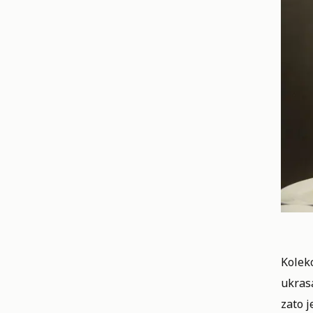
Kolekc
ukrasa
zato j