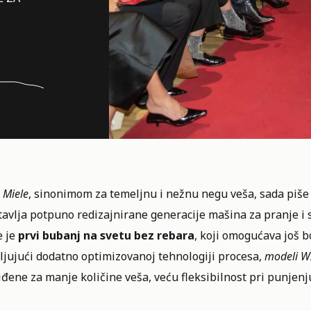
d
Miele
, sinonimom za temeljnu i nežnu negu veša, sada piše n
tavlja potpuno redizajnirane generacije mašina za pranje i
e je
prvi bubanj na svetu bez rebara
, koji omogućava još bo
ljujući dodatno optimizovanoj tehnologiji procesa,
modeli W2
đene za manje količine veša, veću fleksibilnost pri punjenj