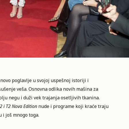
ovo poglavlje u svojoj uspešnoj istoriji i
 sušenje veša. Osnovna odlika novih mašina za
lju negu i duži vek trajanja osetljivih tkanina.
 i T2 Nova Edition
nude i programe koji kraće traju
u i još mnogo toga.