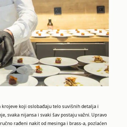
 krojeve koji oslobađaju telo suvišnih detalja i
je, svaka nijansa i svaki šav postaju važni. Upravo
k ručno rađeni nakit od mesinga i brass-a, pozlaćen