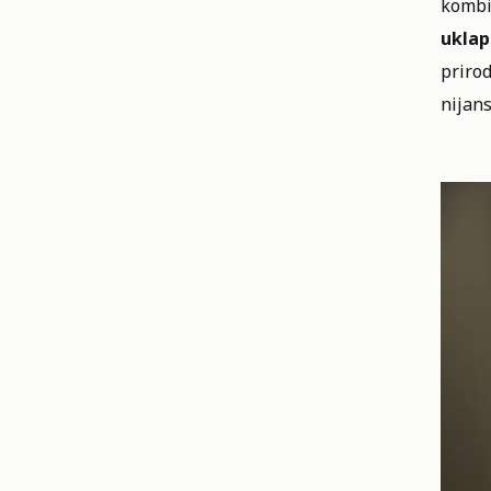
kombi
uklap
prirod
nijans