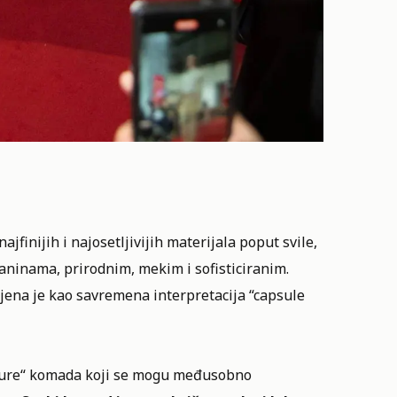
jfinijih i najosetljivijih materijala poput svile,
kaninama, prirodnim, mekim i sofisticiranim.
jena je kao savremena interpretacija “capsule
nature“ komada koji se mogu međusobno