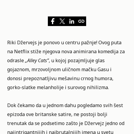
Riki Džervejs je ponovo u centru pažnje! Ovog puta
na
Netflix
stiže njegova nova animirana komedija za
odrasle
„
Alley Cats
”
, u kojoj pozajmljuje glas
gojaznom, mrzovoljnom uličnom mačku Gasu i
donosi prepoznatljivu mešavinu crnog humora,
gorko-slatke melanholije i surovog nihilizma.
Dok čekamo da u jednom dahu pogledamo svih šest
epizoda ove britanske satire, ne postoji bolji
trenutak da se podsetimo zašto je Džervejz jedno od
najintrigantnijih i najbrutalnijih imena u svetu