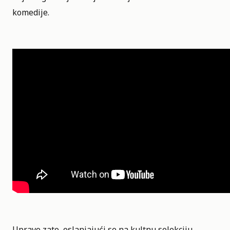
komedije.
Upravo zato, oslanjajući se na kultnu selekciju