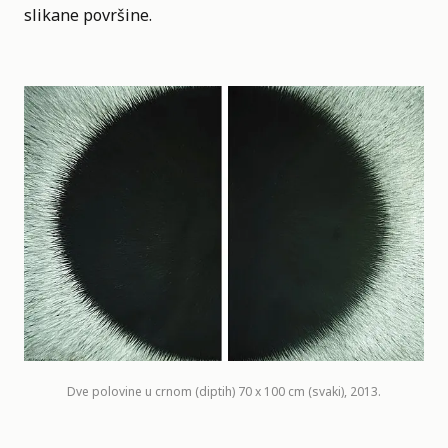
slikane površine.
Dve polovine u crnom (diptih) 70 x 100 cm (svaki), 2013.