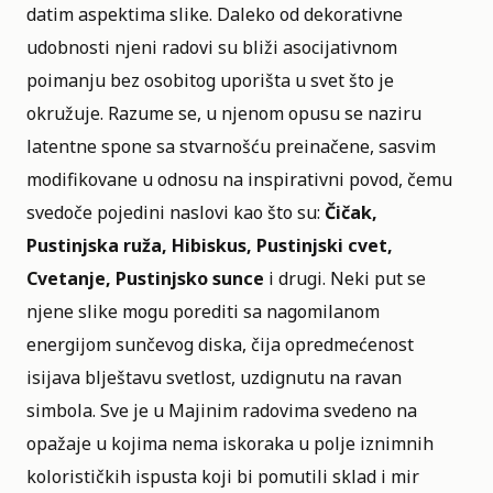
datim aspektima slike. Daleko od dekorativne
udobnosti njeni radovi su bliži asocijativnom
poimanju bez osobitog uporišta u svet što je
okružuje. Razume se, u njenom opusu se naziru
latentne spone sa stvarnošću preinačene, sasvim
modifikovane u odnosu na inspirativni povod, čemu
svedoče pojedini naslovi kao što su:
Čičak,
Pustinjska ruža, Hibiskus, Pustinjski cvet,
Cvetanje, Pustinjsko sunce
i drugi. Neki put se
njene slike mogu porediti sa nagomilanom
energijom sunčevog diska, čija opredmećenost
isijava blještavu svetlost, uzdignutu na ravan
simbola. Sve je u Majinim radovima svedeno na
opažaje u kojima nema iskoraka u polje iznimnih
kolorističkih ispusta koji bi pomutili sklad i mir