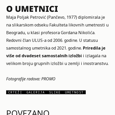
O UMETNICI
Maja Poljak Petrović (Pančevo, 1977) diplomirala je
na slikarskom odseku Fakulteta likovnih umetnosti u
Beogradu, u klasi profesora Gordana Nikolića.
Redovni član
ULUS
-a od 2006. godine. U statusu
samostalnog umetnika od 2021. godine.
Priredila je
više od dvadeset samostalnih izložbi
i izlagala na
velikom broju grupnih izložbi u zemlji i inostranstvu.
Fotografije radova: PROMO
CRTEŽI
GALERIJA
SLIKE
UMETNOST
POVEZANO