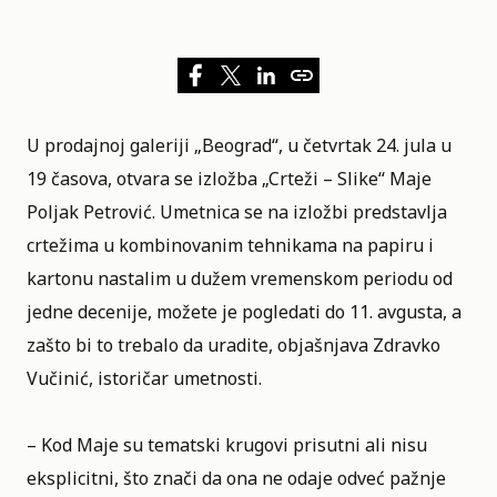
U
prodajnoj galeriji „Beograd“
, u četvrtak 24. jula u
19 časova, otvara se izložba „Crteži – Slike“ Maje
Poljak Petrović. Umetnica se na izložbi predstavlja
crtežima u kombinovanim tehnikama na papiru i
kartonu nastalim u dužem vremenskom periodu od
jedne decenije, možete je pogledati do 11. avgusta, a
zašto bi to trebalo da uradite, objašnjava Zdravko
Vučinić, istoričar umetnosti.
– Kod Maje su tematski krugovi prisutni ali nisu
eksplicitni, što znači da ona ne odaje odveć pažnje