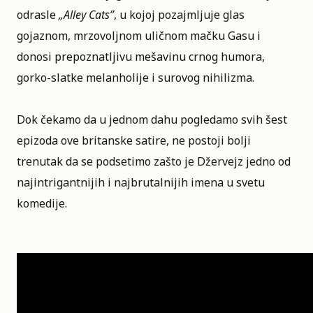
odrasle
„
Alley Cats
”
, u kojoj pozajmljuje glas
gojaznom, mrzovoljnom uličnom mačku Gasu i
donosi prepoznatljivu mešavinu crnog humora,
gorko-slatke melanholije i surovog nihilizma.
Dok čekamo da u jednom dahu pogledamo svih šest
epizoda ove britanske satire, ne postoji bolji
trenutak da se podsetimo zašto je Džervejz jedno od
najintrigantnijih i najbrutalnijih imena u svetu
komedije.