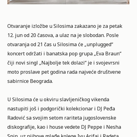
Otvaranje izložbe u
Silosima
zakazano je za petak
12. jun od 20 časova, a ulaz na je slobodan. Posle
otvaranja od 21 čas u Silosima će „unplugged“
koncert održati i banatska pop grupa „Eva Braun“
čiji novi singl „Najbolje tek dolazi“ je i svojevrsni
moto proslave pet godina rada najveće društvene
sabirnice Beograda.
U Silosima
će u okviru slavljeničkog vikenda
nastupiti još i podgorički kolekcionar i DJ Peđa
Radović sa svojim setom rariteta jugoslovenske
diskografije, kao i house vedete DJ Peppe i Nesha
Spin, uz njihove mlađe kolege Ivu Arifaj i Radeta