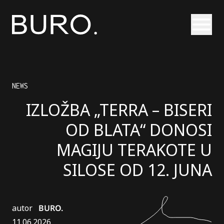
Otvori
NEWS
IZLOŽBA „TERRA – BISERI
OD BLATA“ DONOSI
MAGIJU TERAKOTE U
SILOSE OD 12. JUNA
autor
BURO.
11.06.2026.