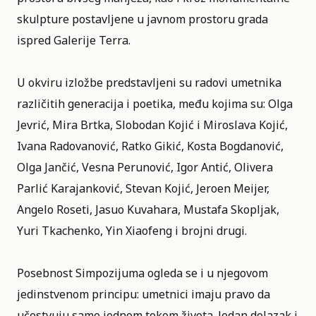
skulpture postavljene u javnom prostoru grada
ispred Galerije Terra.
U okviru izložbe predstavljeni su radovi umetnika
različitih generacija i poetika, među kojima su: Olga
Jevrić, Mira Brtka, Slobodan Kojić i Miroslava Kojić,
Ivana Radovanović, Ratko Gikić, Kosta Bogdanović,
Olga Jančić, Vesna Perunović, Igor Antić, Olivera
Parlić Karajanković, Stevan Kojić, Jeroen Meijer,
Angelo Roseti, Jasuo Kuvahara, Mustafa Skopljak,
Yuri Tkachenko, Yin Xiaofeng i brojni drugi.
Posebnost Simpozijuma ogleda se i u njegovom
jedinstvenom principu: umetnici imaju pravo da
učestvuju samo jednom tokom života. Jedan dolazak i