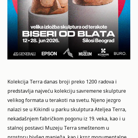
Kolekcija Terra danas broji preko 1200 radova i
predstavlja najveću kolekciju savremene skulpture
velikog formata u terakoti na svetu. Njeno jezgro
nalazi se u Kikindi u parku skulptura Ateljea Terra,
nekadašnjem fabričkom pogonu iz 19. veka, kao i u
stalnoj postavci Muzeju Terra smeštenom u
prostoru bivšeg manježa, kao i kroz monumentalne