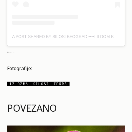
A POST SHARED BY SILOSI BEOGRAD ••••IIII DOM KULTURE (@SILOSIBEOGRAD)
…….
Fotografije:
IZLOŽBA
SILOSI
TERRA
POVEZANO