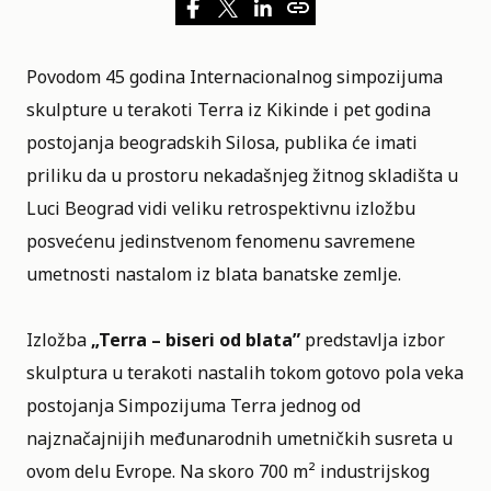
Povodom 45 godina Internacionalnog simpozijuma
skulpture u terakoti Terra iz Kikinde i pet godina
postojanja beogradskih Silosa, publika će imati
priliku da u prostoru nekadašnjeg žitnog skladišta u
Luci Beograd vidi veliku retrospektivnu izložbu
posvećenu jedinstvenom fenomenu savremene
umetnosti nastalom iz blata banatske zemlje.
Izložba
„Terra – biseri od blata”
predstavlja izbor
skulptura u terakoti nastalih tokom gotovo pola veka
postojanja Simpozijuma Terra jednog od
najznačajnijih međunarodnih umetničkih susreta u
ovom delu Evrope. Na skoro 700 m² industrijskog