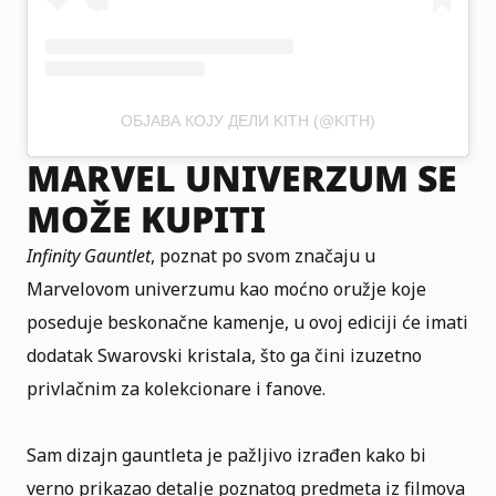
ОБЈАВА КОЈУ ДЕЛИ KITH (@KITH)
MARVEL UNIVERZUM SE
MOŽE KUPITI
Infinity Gauntlet
, poznat po svom značaju u
Marvelovom univerzumu kao moćno oružje koje
poseduje beskonačne kamenje, u ovoj ediciji će imati
dodatak
Swarovski kristala
, što ga čini izuzetno
privlačnim za kolekcionare i fanove.
Sam dizajn gauntleta je pažljivo izrađen kako bi
verno prikazao detalje poznatog predmeta iz filmova