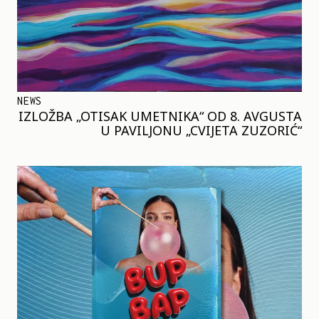
NEWS
IZLOŽBA „OTISAK UMETNIKA“ OD 8. AVGUSTA
U PAVILJONU „CVIJETA ZUZORIĆ“