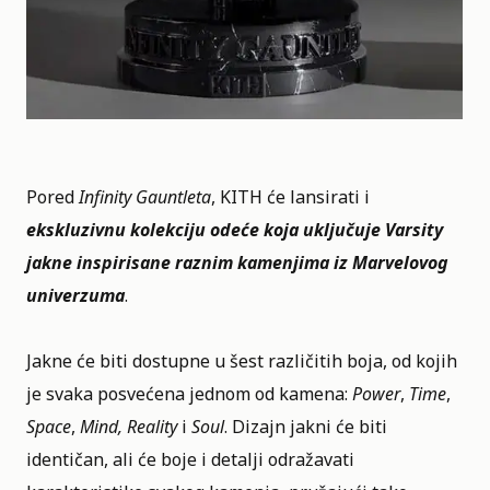
Pored
Infinity Gauntleta
, KITH će lansirati i
ekskluzivnu kolekciju odeće koja uključuje Varsity
jakne inspirisane raznim kamenjima iz Marvelovog
univerzuma
.
Jakne će biti dostupne u šest različitih boja, od kojih
je svaka posvećena jednom od kamena:
Power
,
Time
,
Space
,
Mind, Reality
i
Soul
. Dizajn jakni će biti
identičan, ali će boje i detalji odražavati