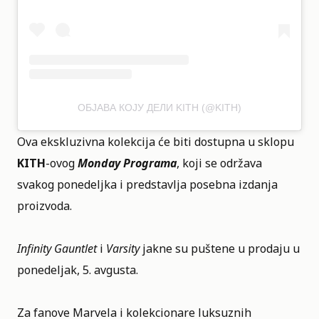
ОБЈАВА КОЈУ ДЕЛИ KITH (@KITH)
Ova ekskluzivna kolekcija će biti dostupna u sklopu
KITH
-ovog
Monday Programa
, koji se održava
svakog ponedeljka i predstavlja posebna izdanja
proizvoda.
Infinity Gauntlet
i
Varsity
jakne su puštene u prodaju u
ponedeljak, 5. avgusta.
Za fanove Marvela i kolekcionare luksuznih