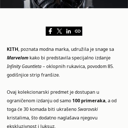
KITH
, poznata modna marka, udružila je snage sa
Marvelom
kako bi predstavila specijalno izdanje
Infinity Gauntleta
– oklopnih rukavica, povodom 85.
godišnjice strip franšize.
Ovaj kolekcionarski predmet je dostupan u
ograničenom izdanju od samo
100 primeraka
, a od
toga će 30 komada biti ukrašeno
Swarovski
kristalima, što dodatno naglašava njegovu
ekskluzivnost i luksuz.