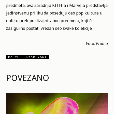
predmeta, ova saradnja KITH-a i Marvela predstavlja
jedinstvenu priliku da poseduju deo pop kulture u
obliku prelepo dizajniranog predmeta, koji će
zasigurno postati vredan deo svake kolekcije.
Foto:
Promo
MARVEL
SWAROVSKI
POVEZANO