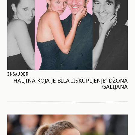
INSAJDER
HALJINA KOJA JE BILA „ISKUPLJENJE“ DŽONA
GALIJANA