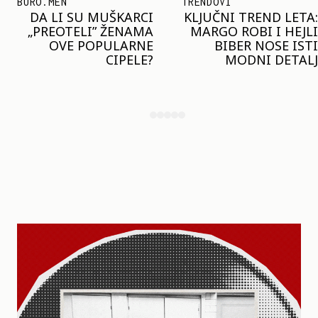
TRENDOVI
SHOPPING
KLJUČNI TREND LETA:
JOŠ JE RANO ZA JAKNE
MARGO ROBI I HEJLI
– ALI U RESERVED JE
BIBER NOSE ISTI
STIGAO MODEL KOJI
MODNI DETALJ
ĆE BITI VELIKI TREND