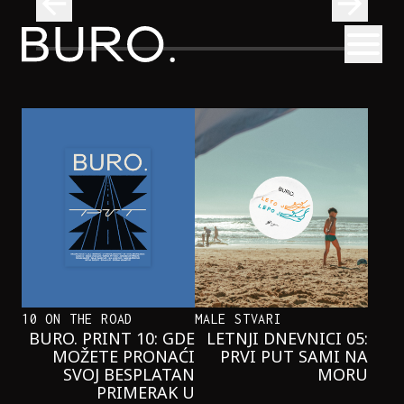
BURO.
Otvori
Onaj jedan proizvod koji stalno selimo sa police u torbe
BURO.MEN
ONAJ JEDAN PROIZVOD KOJI
STALNO SELIMO SA POLICE U
TORBE
10 ON THE ROAD
MALE STVARI
BURO. PRINT 10: GDE
LETNJI DNEVNICI 05:
MOŽETE PRONAĆI
PRVI PUT SAMI NA
SVOJ BESPLATAN
MORU
PRIMERAK U