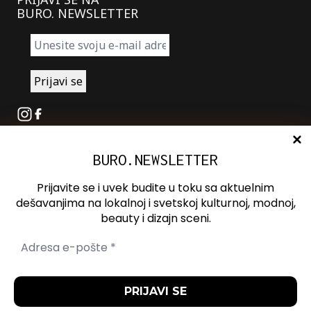
BURO. NEWSLETTER
Instagram
Facebook
BURO.NEWSLETTER
O nama
Oglašavanje
Prijavite se i uvek budite u toku sa aktuelnim
Kontakt
dešavanjima na lokalnoj i svetskoj kulturnoj, modnoj,
beauty i dizajn sceni.
Spotify
Otvori ili zatvori pretragu