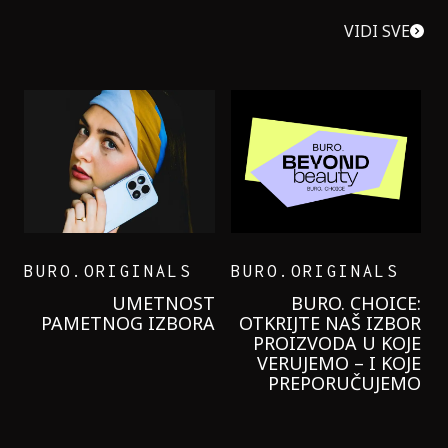
VIDI SVE
BURO.ORIGINALS
BURO.ORIGINALS
LEVI’S ON THE ROAD
PROBALA SAM NOVU
GARNIER KREMU I
NIKADA NIŠTA
LAGANIJE NISAM
KORISTILA