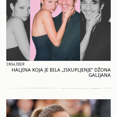
INSAJDER
HALJINA KOJA JE BILA „ISKUPLJENJE“ DŽONA
GALIJANA