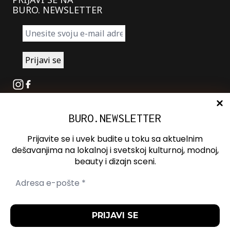
BURO. NEWSLETTER
Instagram
Facebook
BURO.NEWSLETTER
O nama
Oglašavanje
Prijavite se i uvek budite u toku sa aktuelnim
Kontakt
dešavanjima na lokalnoj i svetskoj kulturnoj, modnoj,
beauty i dizajn sceni.
Spotify
Otvori ili zatvori pretragu