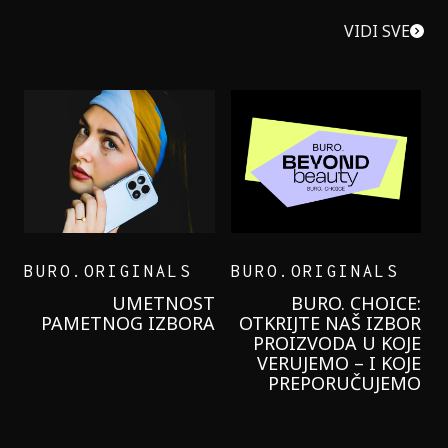
VIDI SVE
BURO.ORIGINALS
BURO.ORIGINALS
LEVI’S ON THE ROAD
PROBALA SAM NOVU
GARNIER KREMU I
NIKADA NIŠTA
LAGANIJE NISAM
KORISTILA