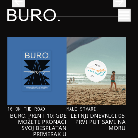
BURO.
Otvori
Onaj jedan proizvod koji stalno selimo sa police u torbe
BURO.MEN
ONAJ JEDAN PROIZVOD KOJI
STALNO SELIMO SA POLICE U
TORBE
10 ON THE ROAD
MALE STVARI
BURO. PRINT 10: GDE
LETNJI DNEVNICI 05:
MOŽETE PRONAĆI
PRVI PUT SAMI NA
SVOJ BESPLATAN
MORU
PRIMERAK U