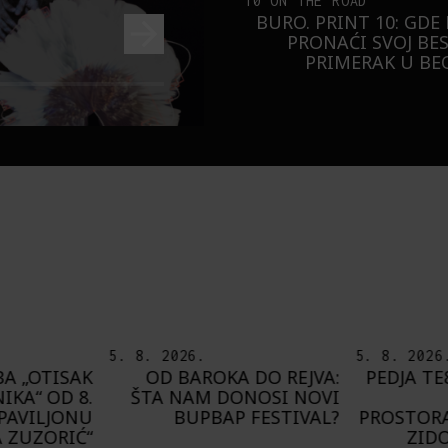
10 ON THE ROAD
BURO. PRINT 10: GDE
PRONAĆI SVOJ BE
PRIMERAK U B
5. 8. 2026.
8. 8. 2026
 DO REJVA:
PEDJA TE8 ETNOGRAFSKE
DEL
NOSI NOVI
MOTIVE NAŠEG
PRIJAT
FESTIVAL?
PROSTORA PRESLIKAO NA
G
ZIDOVE FRANCUSKE