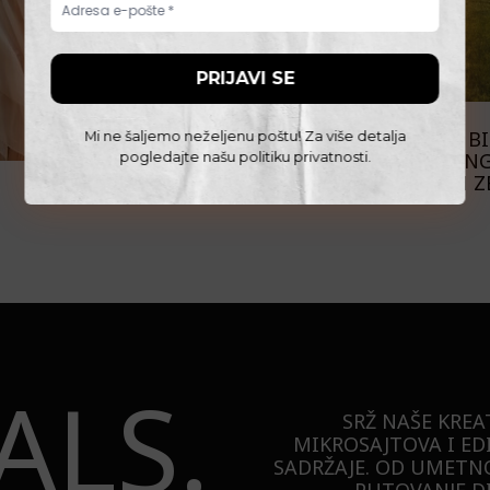
PUTOVANJA
WOLF TRAIL: DA LI BI
Mi ne šaljemo neželjenu poštu! Za više detalja
NA HAJKING
pogledajte našu
politiku privatnosti
.
EVROPSKIH Z
ALS.
SRŽ NAŠE KREA
MIKROSAJTOVA I ED
SADRŽAJE. OD UMETNO