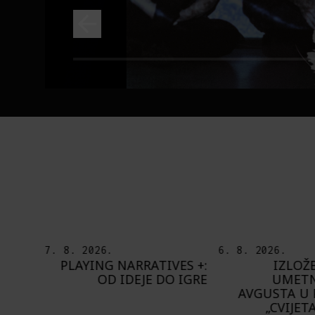
6. 8. 2026.
5. 8. 2026.
ES +:
IZLOŽBA „OTISAK
OD BAROKA
 IGRE
UMETNIKA“ OD 8.
ŠTA NAM DO
AVGUSTA U PAVILJONU
BUPBAP 
„CVIJETA ZUZORIĆ“