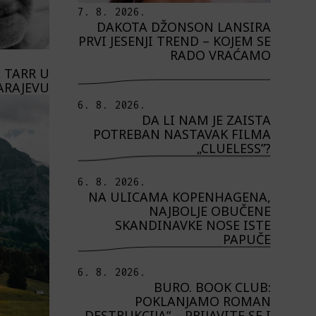
7. 8. 2026.
DAKOTA DŽONSON LANSIRA
PRVI JESENJI TREND – KOJEM SE
RADO VRAĆAMO
 TARR U
ARAJEVU
6. 8. 2026.
DA LI NAM JE ZAISTA
POTREBAN NASTAVAK FILMA
„CLUELESS”?
6. 8. 2026.
NA ULICAMA KOPENHAGENA,
NAJBOLJE OBUČENE
SKANDINAVKE NOSE ISTE
PAPUČE
6. 8. 2026.
BURO. BOOK CLUB:
POKLANJAMO ROMAN
„DESTRUKCIJA“ – PRIJAVITE SE I