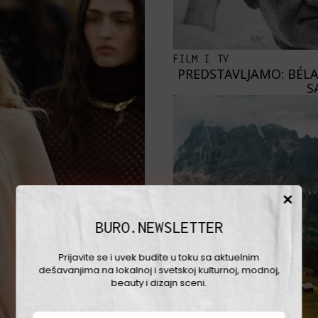
FILM I TV
PREDSTAVLJAMO: BÉLA
S
BURO.NEWSLETTER
Prijavite se i uvek budite u toku sa aktuelnim
dešavanjima na lokalnoj i svetskoj kulturnoj, modnoj,
beauty i dizajn sceni.