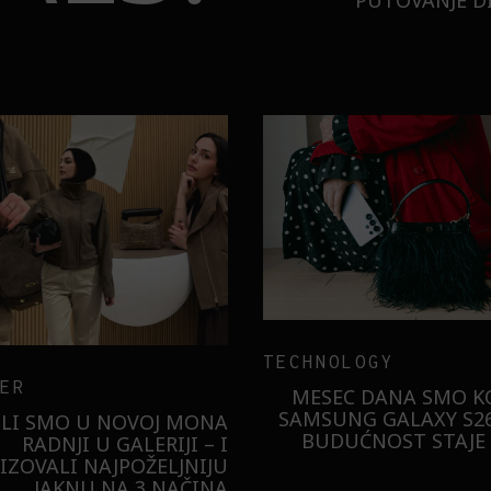
PUTOVANJE DI
BURO.ORIGINALS
BURO.ORIG
NU
UMETNOST PAMETNOG
BURO. CH
ZA
IZBORA
IZBOR
 U
KA