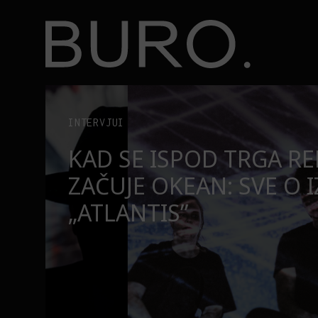
BURO.
Top 10 najsmešnijih momenata Rikija Džervejsa
BURO.MEN
TOP 10 NAJSMEŠNIJIH
RIKIJA DŽERVEJSA