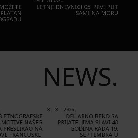
MALE STVARI
 MOŽETE
LETNJI DNEVNICI 05: PRVI PUT
SPLATAN
SAMI NA MORU
EOGRADU
NEWS.
.
7. 8. 2026.
6. 8.
 ARNO BEND SA
PLAYING NARRATIVES +:
ELJIMA SLAVI 40
OD IDEJE DO IGRE
ODINA RADA 19.
A
SEPTEMBRA U