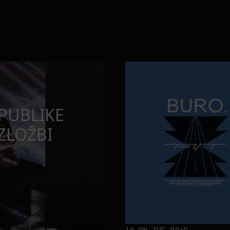
Neobična priča o bliznakinjama
FILM I TV
 MOMENATA
NEOBIČNA PR
BLIZNAKINJA
INSPIRISALE
FILM