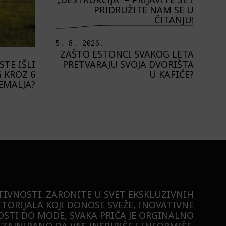
PRIDRUŽITE NAM SE U
ČITANJU!
5. 8. 2026.
ZAŠTO ESTONCI SVAKOG LETA
PRETVARAJU SVOJA DVORIŠTA
STE IŠLI
U KAFIĆE?
 KROZ 6
EMALJA?
TIVNOSTI. ZARONITE U SVET EKSKLUZIVNIH
ITORIJALA KOJI DONOSE SVEŽE, INOVATIVNE
STI DO MODE, SVAKA PRIČA JE ORGINALNO