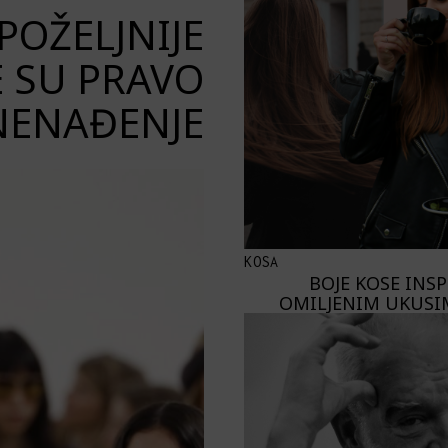
OŽELJNIJE
E SU PRAVO
NENAĐENJE
KOSA
BOJE KOSE INS
OMILJENIM UKUSI