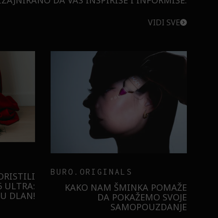
ZAJNIRANO DA VAS INSPIRIŠE I INFORMIŠE.
VIDI SVE
BURO.ORIGINALS
INALS
LEVI’S ON THE 
OICE: OTKRIJTE NAŠ
 PROIZVODA U KOJE
VERUJEMO – I KOJE
PREPORUČUJEMO