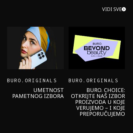
VIDI SVE
BURO.ORIGINALS
BURO.ORIGINALS
LEVI’S ON THE ROAD
PROBALA SAM NOVU
GARNIER KREMU I
NIKADA NIŠTA
LAGANIJE NISAM
KORISTILA