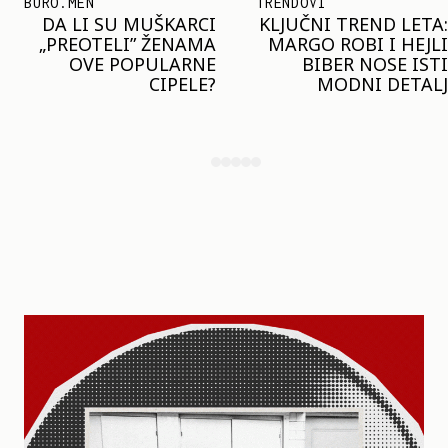
TRENDOVI
SHOPPING
KLJUČNI TREND LETA:
JOŠ JE RANO ZA JAKNE
MARGO ROBI I HEJLI
– ALI U RESERVED JE
BIBER NOSE ISTI
STIGAO MODEL KOJI
MODNI DETALJ
ĆE BITI VELIKI TREND