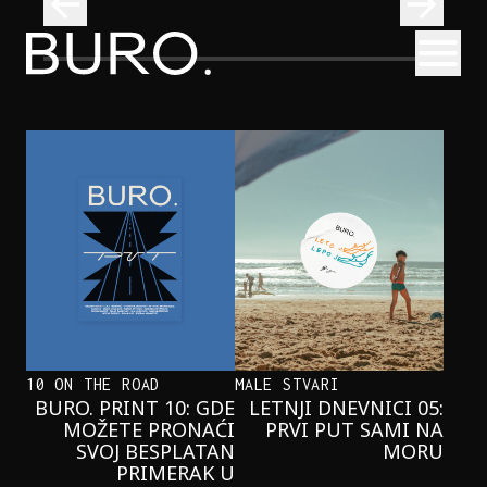
BURO.
Otvori
Onaj jedan proizvod koji stalno selimo sa police u torbe
BURO.MEN
ONAJ JEDAN PROIZVOD KOJI
STALNO SELIMO SA POLICE U
TORBE
10 ON THE ROAD
MALE STVARI
BURO. PRINT 10: GDE
LETNJI DNEVNICI 05:
MOŽETE PRONAĆI
PRVI PUT SAMI NA
SVOJ BESPLATAN
MORU
PRIMERAK U