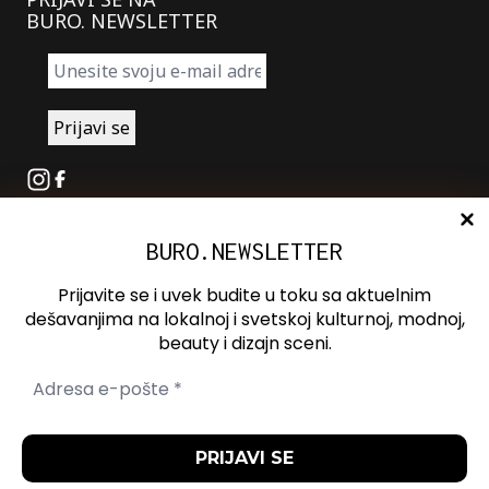
BURO. NEWSLETTER
Instagram
Facebook
BURO.NEWSLETTER
O nama
Oglašavanje
Prijavite se i uvek budite u toku sa aktuelnim
Kontakt
dešavanjima na lokalnoj i svetskoj kulturnoj, modnoj,
beauty i dizajn sceni.
Spotify
Otvori ili zatvori pretragu