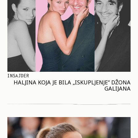
INSAJDER
HALJINA KOJA JE BILA „ISKUPLJENJE“ DŽONA
GALIJANA