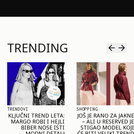
TRENDING
SHOPPING
TRENDOVI
JOŠ JE RANO ZA JAKNE
NAJVEĆI MIKRO-
– ALI U RESERVED JE
TREND SEZONE VAS
STIGAO MODEL KOJI
POZIVA DA SPOJITE
ĆE BITI VELIKI TREND
NESPOJIVO