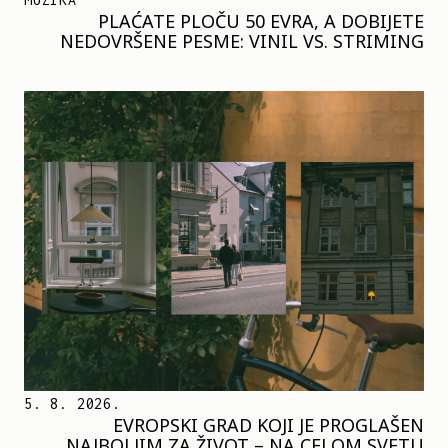
PLAĆATE PLOČU 50 EVRA, A DOBIJETE
NEDOVRŠENE PESME: VINIL VS. STRIMING
5. 8. 2026.
EVROPSKI GRAD KOJI JE PROGLAŠEN
NAJBOLJIM ZA ŽIVOT – NA CELOM SVETU