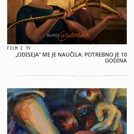
FILM I TV
„ODISEJA“ ME JE NAUČILA: POTREBNO JE 10
GODINA