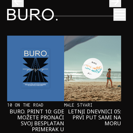
BURO.
Otvori
Najčistija kupališta u Srbiji koja posećujemo ovog leta
PUTOVANJA
NAJČISTIJA KUPALIŠTA U SRBIJI KOJA
POSEĆUJEMO OVOG LETA
10 ON THE ROAD
MALE STVARI
BURO. PRINT 10: GDE
LETNJI DNEVNICI 05:
MOŽETE PRONAĆI
PRVI PUT SAMI NA
SVOJ BESPLATAN
MORU
PRIMERAK U