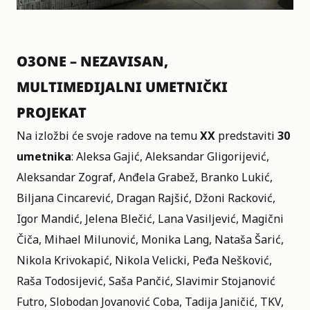
O3ONE – NEZAVISAN,
MULTIMEDIJALNI UMETNIČKI
PROJEKAT
Na izložbi će svoje radove na temu
XX
predstaviti
30
umetnika
: Aleksa Gajić, Aleksandar Gligorijević,
Aleksandar Zograf, Anđela Grabež, Branko Lukić,
Biljana Cincarević, Dragan Rajšić, Džoni Racković,
Igor Mandić, Jelena Blečić, Lana Vasiljević, Magični
Čiča, Mihael Milunović, Monika Lang, Nataša Šarić,
Nikola Krivokapić, Nikola Velicki, Peđa Nešković,
Raša Todosijević, Saša Pančić, Slavimir Stojanović
Futro, Slobodan Jovanović Coba, Tadija Janičić, TKV,