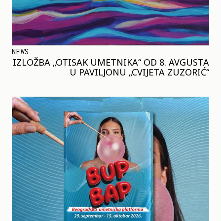
NEWS
IZLOŽBA „OTISAK UMETNIKA“ OD 8. AVGUSTA
U PAVILJONU „CVIJETA ZUZORIĆ“