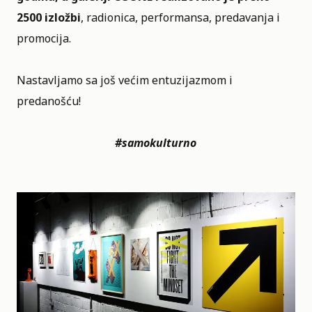
2500 izložbi
, radionica, performansa, predavanja i
promocija.
Nastavljamo sa još većim entuzijazmom i
predanošću!
#samokulturno