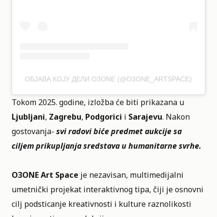
ОБЈАВА КОЈУ ДЕЛИ O3ONE (@O3ONE_ARTSPACE)
Tokom 2025. godine, izložba će biti prikazana u
Ljubljani
,
Zagrebu
,
Podgorici
i
Sarajevu
. Nakon
gostovanja-
svi radovi biće predmet aukcije sa
ciljem prikupljanja sredstava u humanitarne svrhe.
O3ONE Art Space
je nezavisan, multimedijalni
umetnički projekat interaktivnog tipa, čiji je osnovni
cilj podsticanje kreativnosti i kulture raznolikosti