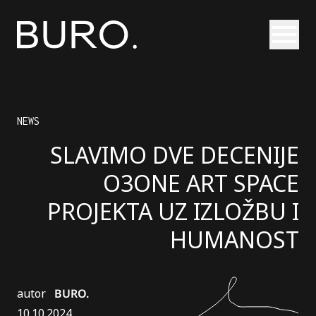
Otvori
NEWS
SLAVIMO DVE DECENIJE
O3ONE ART SPACE
PROJEKTA UZ IZLOŽBU I
HUMANOST
autor
BURO.
10.10.2024.