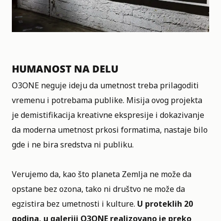
HUMANOST NA DELU
O3ONE neguje ideju da umetnost treba prilagoditi
vremenu i potrebama publike. Misija ovog projekta
je demistifikacija kreativne ekspresije i dokazivanje
da moderna umetnost prkosi formatima, nastaje bilo
gde i ne bira sredstva ni publiku.
Verujemo da, kao što planeta Zemlja ne može da
opstane bez ozona, tako ni društvo ne može da
egzistira bez umetnosti i kulture.
U proteklih 20
godina, u galeriji O3ONE realizovano je preko