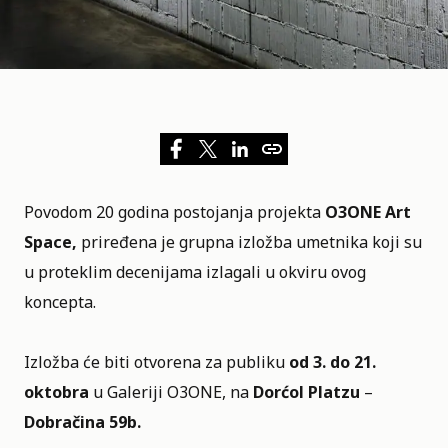
Povodom 20 godina postojanja projekta
O3ONE Art
Space,
priređena je grupna izložba umetnika koji su
u proteklim decenijama izlagali u okviru ovog
koncepta.
Izložba će biti otvorena za publiku
od 3. do 21.
oktobra
u Galeriji O3ONE, na
Dorćol Platzu
–
Dobračina 59b.