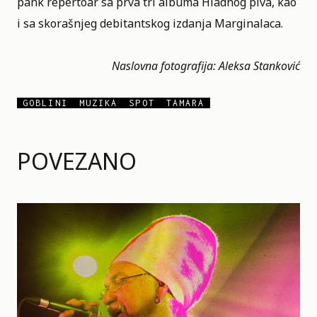
pank repertoar sa prva tri albuma Hladnog piva, kao
i sa skorašnjeg debitantskog izdanja Marginalaca.
Naslovna fotografija: Aleksa Stanković
GOBLINI
MUZIKA
SPOT
TAMARA
POVEZANO