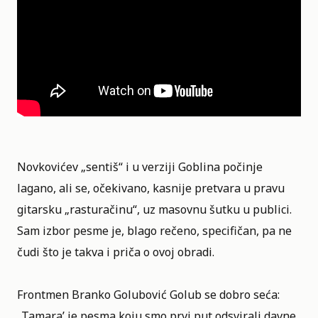
Novkovićev „sentiš“ i u verziji Goblina počinje
lagano, ali se, očekivano, kasnije pretvara u pravu
gitarsku „rasturačinu“, uz masovnu šutku u publici.
Sam izbor pesme je, blago rečeno, specifičan, pa ne
čudi što je takva i priča o ovoj obradi.
Frontmen
Branko Golubović Golub
se dobro seća:
„Tamara’ je pesma koju smo prvi put odsvirali davne