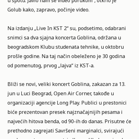
u spotu. Javio nam se video porukom“, otkrio je
Golub kako, zapravo, počinje video.
Na izdanju „Live In KST 2“ su, podsetimo, odabrani
snimci sa dva sjajna koncerta Goblina, održana u
beogradskom Klubu studenata tehnike, u oktobru
prošle godine. Na taj način obeleženo je 30 godina
od pomenutog, prvog „lajva“ iz KST-a.
Bliži se novi, veliki koncert Goblina, zakazan za 13.
jun u Luci Beograd, Open Air Corner, takođe u
organizaciji agencije Long Play. Publici u prestonici
biće prezentovan presek najznačajnijih pesama i
najvećih hitova benda, od 90-ih do danas. Prisutne će
prethodno zagrejati Savršeni marginalci, svirajući