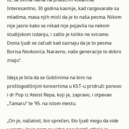
Interesantno, 30 godina kasnije, kad razgovarate sa
mladima, masa njih misli da je to naša pesma. Nikom
nije jasno kako se nikad nije pojavila na nekom
studijskom izdanju, i zašto je toliko ne sviramo.
Dosta ljudi se začudi kad saznaju da je to pesma
Borisa Novkovića. Naravno, naše generacije to dobro
znaju“.
Ideja je bila da se Goblinima na bini na
prošlogodišnjim koncertima u KST-u pridruži ponovo
i dr Pop iz Ateist Repa, koji je, zapravo, i otpevao
„Tamaru“ te ’95. na istom mestu.
„On je, nažalost, bio sprečen, što ljudi mogu da vide