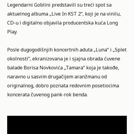
Legendarni Goblini predstavili su treći spot sa
aktuelnog albuma „Live In KST 2“, koji je na vinilu,
CD-u i digitalno objavila producentska kuća Long
Play.
Posle dugogodišnjih koncertnih aduta „Luna“ i „Splet
okolnosti“, ekranizovana je i sjajna obrada ćuvene
balade Borisa Novkovića „Tamara“ koja je takođe,
naravno u sasvim drugačijem aranžmanu od
originalnog, dobro poznata redovnim posetiocima
koncerata čuvenog pank-rok benda.