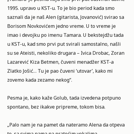
1995. upravo u KST-u. To je bio period kada smo
saznali da je naš Alen (gitarista, Jovanović) svirao sa
Borisom Novkovićem jedno vreme. U to vreme je
imao i devojku po imenu Tamara. U bekstejdžu tada
u KST-u, kad smo prvi put svirali samostalno, našli
su se Ateisti, nekoliko drugara – Ivica Drobac, Zoran
Lazarević Kiza Betmen, čuveni menadžer KST-a
Zlatko Jošić… Tu je pao čuveni ‘utovar’, kako mi
zovemo kada zezamo nekog“.
Pesma je, kako kaže Golub, tada izvedena potpuno
spontano, bez ikakve pripreme, tokom bisa.
„Palo nam je na pamet da nateramo Alena da otpeva
to, sa svima nama na pratećim vokalima.