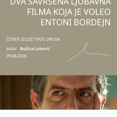
DVA SAVRŠENA LJUBAVNA
FILMA KOJA JE VOLEO
ENTONI BORDEJN
ČOVEK IZUZETNOG UKUSA.
autor
Božica Luković
09.08.2026.