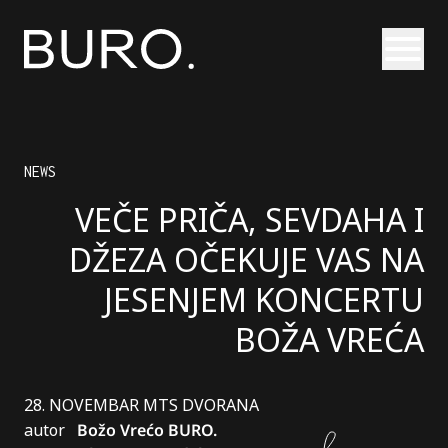
Otvori
NEWS
VEČE PRIČA, SEVDAHA I
DŽEZA OČEKUJE VAS NA
JESENJEM KONCERTU
BOŽA VREĆA
28. NOVEMBAR MTS DVORANA
autor
Božo Vrećo
BURO.