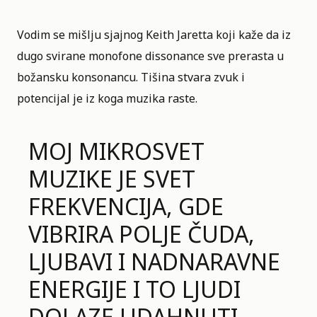
Vodim se mišlju sjajnog Keith Jaretta koji kaže da iz
dugo svirane monofone dissonance sve prerasta u
božansku konsonancu. Tišina stvara zvuk i
potencijal je iz koga muzika raste.
MOJ MIKROSVET
MUZIKE JE SVET
FREKVENCIJA, GDE
VIBRIRA POLJE ČUDA,
LJUBAVI I NADNARAVNE
ENERGIJE I TO LJUDI
DOLAZE UDAHNUTI,