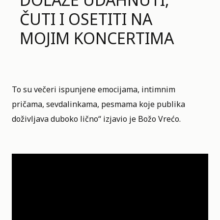
ČUTI I OSETITI NA
MOJIM KONCERTIMA
To su večeri ispunjene emocijama, intimnim
pričama, sevdalinkama,
pesmama
koje publika
doživljava duboko lično“ izjavio je Božo Vrećo.