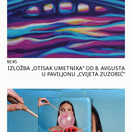
NEWS
IZLOŽBA „OTISAK UMETNIKA“ OD 8. AVGUSTA
U PAVILJONU „CVIJETA ZUZORIĆ“