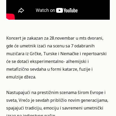
Koncert je zakazan za 28.novembar u mts dvorani,
gde će umetnik izaći na scenu sa 7 odabranih
muzičara iz Grčke, Turske i Nemačke i repertoarski
će se dotaći eksperimentalno- alhemijski i
metafizično sevdaha u formi katarze, fuzije i
emulzije džeza.
Nastupajući na prestižnim scenama širom Evrope i
sveta, Vrećo je sevdah približio novim generacijama,
spajajući tradiciju, emociju i savremeni umetnički
izraz na jedinstven način.