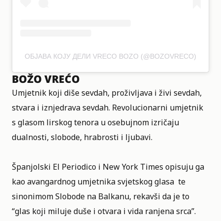
ОБЈАВА КОЈУ ДЕЛИ VRECO BOZO (@BOZOVRECO)
BOŽO VREĆO
Umjetnik koji diše sevdah, proživljava i živi sevdah,
stvara i iznjedrava sevdah. Revolucionarni umjetnik
s glasom lirskog tenora u osebujnom izričaju
dualnosti, slobode, hrabrosti i ljubavi.
Španjolski El Periodico i New York Times opisuju ga
kao avangardnog umjetnika svjetskog glasa te
sinonimom Slobode na Balkanu, rekavši da je to
“glas koji miluje duše i otvara i vida ranjena srca”.