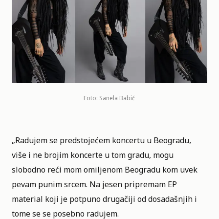
Foto: Sanela Babić
„Radujem se predstojećem koncertu u Beogradu,
više i ne brojim koncerte u tom gradu, mogu
slobodno reći mom omiljenom Beogradu kom uvek
pevam punim srcem. Na jesen pripremam EP
material koji je potpuno drugačiji od dosadašnjih i
tome se se posebno radujem.