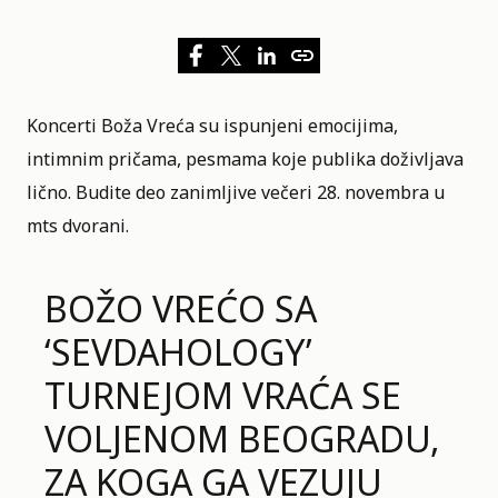
Koncerti
Boža Vreća
su ispunjeni emocijima,
intimnim pričama,
pesmama
koje publika doživljava
lično. Budite deo zanimljive večeri 28. novembra u
mts dvorani.
BOŽO VREĆO SA
‘SEVDAHOLOGY’
TURNEJOM VRAĆA SE
VOLJENOM BEOGRADU,
ZA KOGA GA VEZUJU