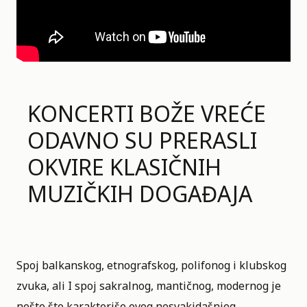
KONCERTI BOŽE VREĆE
ODAVNO SU PRERASLI
OKVIRE KLASIČNIH
MUZIČKIH DOGAĐAJA
Spoj balkanskog, etnografskog, polifonog i klubskog
zvuka, ali I spoj sakralnog, mantičnog, modernog je
nešto što karakteriše ovog nesvakidašnjeg