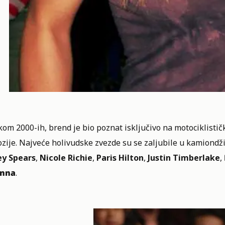
om 2000-ih, brend je bio poznat isključivo na motociklističk
ozije. Najveće holivudske zvezde su se zaljubile u kamiond
ey Spears
,
Nicole Richie
,
Paris Hilton
,
Justin Timberlake
,
nna
.