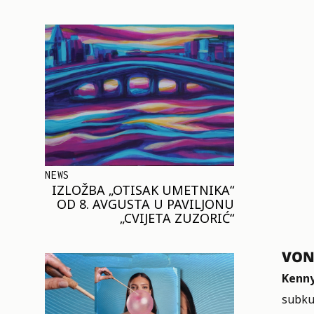
NEWS
IZLOŽBA „OTISAK UMETNIKA“
OD 8. AVGUSTA U PAVILJONU
„CVIJETA ZUZORIĆ“
VON
Kenn
subkul