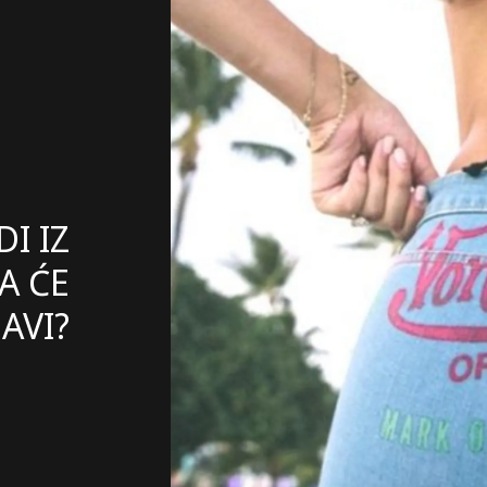
I IZ
A ĆE
AVI?