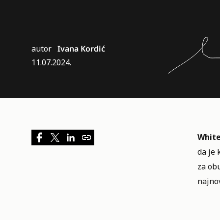
autor
Ivana Kordić
11.07.2024.
White
da je 
za ob
najnov