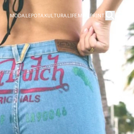
Pošalji
MODA.
LEPOTA.
KULTURA.
LIFE.
MEN.
PRINT.
Pretraži