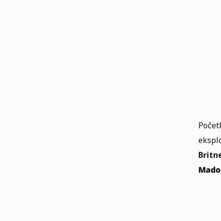
Početk
ekspl
Britn
Mado