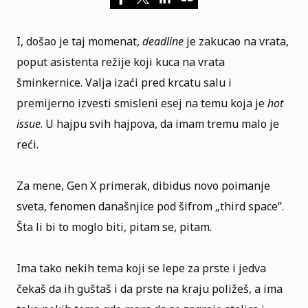
I, došao je taj momenat,
deadline
je zakucao na vrata,
poput asistenta režije koji kuca na vrata
šminkernice. Valja izaći pred krcatu salu i
premijerno izvesti smisleni esej na temu koja je
hot
issue
. U hajpu svih hajpova, da imam tremu malo je
reći.
Za mene, Gen X primerak, dibidus novo poimanje
sveta, fenomen današnjice pod šifrom „third space”.
Šta li bi to moglo biti, pitam se, pitam.
Ima tako nekih tema koji se lepe za prste i jedva
čekaš da ih guštaš i da prste na kraju poližeš, a ima