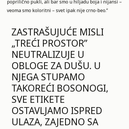
poprilično pukli, ali bar smo u hiljadu boja i nijansi –
veoma smo koloritni – svet ipak nije crno-beo.”
ZASTRAŠUJUĆE MISLI
„TREĆI PROSTOR”
NEUTRALIZUJE U
OBLOGE ZA DUŠU. U
NJEGA STUPAMO
TAKOREĆI BOSONOGI,
SVE ETIKETE
OSTAVLJAMO ISPRED
ULAZA, ZAJEDNO SA