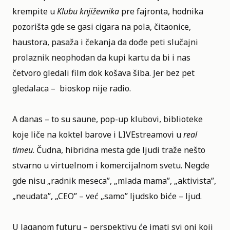
krempite u
Klubu književnika
pre fajronta, hodnika
pozorišta gde se gasi cigara na pola, čitaonice,
haustora, pasaža i čekanja da dođe peti slučajni
prolaznik neophodan da kupi kartu da bi i nas
četvoro gledali film dok košava šiba. Jer bez pet
gledalaca – bioskop nije radio.
A danas – to su saune, pop-up klubovi, biblioteke
koje liče na koktel barove i LIVEstreamovi u
real
timeu
. Čudna, hibridna mesta gde ljudi traže nešto
stvarno u virtuelnom i komercijalnom svetu. Negde
gde nisu „radnik meseca”, „mlada mama”, „aktivista”,
„neudata”, „CEO” – već „samo” ljudsko biće – ljud.
U laganom futuru – perspektivu će imati svi oni koji