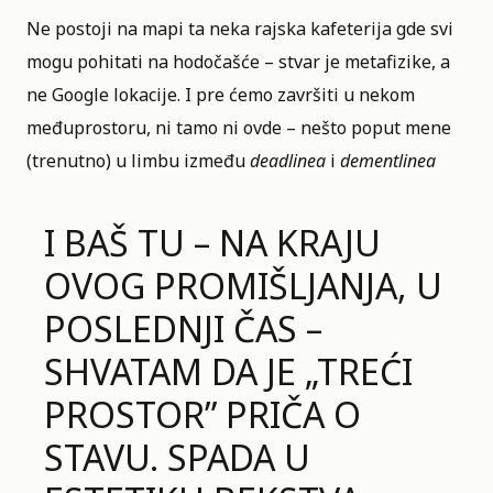
Ne postoji na mapi ta neka rajska kafeterija gde svi
mogu pohitati na hodočašće – stvar je metafizike, a
ne Google lokacije. I pre ćemo završiti u nekom
međuprostoru, ni tamo ni ovde – nešto poput mene
(trenutno) u limbu između
deadlinea
i
dementlinea
I BAŠ TU – NA KRAJU
OVOG PROMIŠLJANJA, U
POSLEDNJI ČAS –
SHVATAM DA JE „TREĆI
PROSTOR” PRIČA O
STAVU. SPADA U