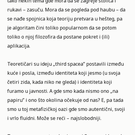
tako nekih tema gde mora da se zagreje stolica i
rukavi – zasuču. Mora da se pogleda pod haubu – da
se nađe spojnica koja teoriju pretvara u hešteg, pa
je algoritam čini toliko popularnom da se potom
toliko o njoj filozofira da postane pokret i (ili)
aplikacija.
Teoretičari su ideju „third spacea” postavili između
kuće i posla, između identiteta koji jesmo (u svoja
četiri zida, kada niko ne gleda) i identiteta koji
furamo u javnosti. A gde smo kada nismo ono „na
papiru” i ono što okolina očekuje od nas? E, pa tada
smo u toj metafizičkoj oazi gde smo autentični, svoji
i vrlo fluidni. Može se reći – najslobodniji.