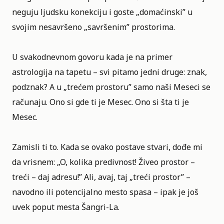
neguju ljudsku konekciju i goste „domaćinski” u
svojim nesavršeno „savršenim” prostorima.
U svakodnevnom govoru kada je na primer
astrologija na tapetu – svi pitamo jedni druge: znak,
podznak? A u „trećem prostoru” samo naši Meseci se
računaju. Ono si gde ti je Mesec. Ono si šta ti je
Mesec.
Zamisli ti to. Kada se ovako postave stvari, dođe mi
da vrisnem: „O, kolika predivnost! Živeo prostor –
treći – daj adresu!” Ali, avaj, taj „treći prostor” –
navodno ili potencijalno mesto spasa – ipak je još
uvek poput mesta Šangri-La.