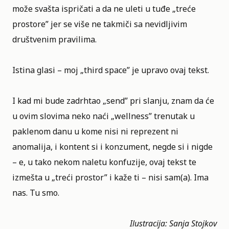
može svašta ispričati a da ne uleti u tuđe „treće
prostore” jer se više ne takmiči sa nevidljivim
društvenim pravilima.
Istina glasi – moj „third space” je upravo ovaj tekst.
I kad mi bude zadrhtao „send” pri slanju, znam da će
u ovim slovima neko naći „wellness” trenutak u
paklenom danu u kome nisi ni reprezent ni
anomalija, i kontent si i konzument, negde si i nigde
– e, u tako nekom naletu konfuzije, ovaj tekst te
izmešta u „treći prostor” i kaže ti – nisi sam(a). Ima
nas. Tu smo.
Ilustracija: Sanja Stojkov