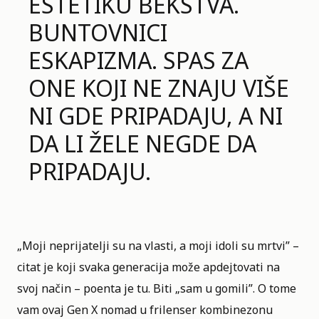
ESTETIKU BEKSTVA.
BUNTOVNICI
ESKAPIZMA. SPAS ZA
ONE KOJI NE ZNAJU VIŠE
NI GDE PRIPADAJU, A NI
DA LI ŽELE NEGDE DA
PRIPADAJU.
„Moji neprijatelji su na vlasti, a moji idoli su mrtvi” –
citat je koji svaka generacija može apdejtovati na
svoj način – poenta je tu. Biti „sam u gomili”. O tome
vam ovaj Gen X nomad u frilenser kombinezonu