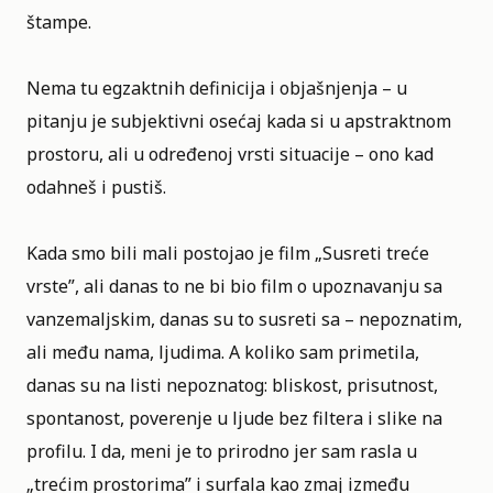
štampe.
Nema tu egzaktnih definicija i objašnjenja – u
pitanju je subjektivni osećaj kada si u apstraktnom
prostoru, ali u određenoj vrsti situacije – ono kad
odahneš i pustiš.
Kada smo bili mali postojao je film „Susreti treće
vrste”, ali danas to ne bi bio film o upoznavanju sa
vanzemaljskim, danas su to susreti sa – nepoznatim,
ali među nama, ljudima. A koliko sam primetila,
danas su na listi nepoznatog: bliskost, prisutnost,
spontanost, poverenje u ljude bez filtera i slike na
profilu. I da, meni je to prirodno jer sam rasla u
„trećim prostorima” i surfala kao zmaj između