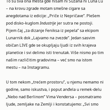
To su sva ona mesta gde nisam ni Suzana ni Luna Lu
– na krovu zgrade motam smešne cigare sa
anegdotama iz edicije: „Priče iz Nepričave”. Plešem
pod disko-kuglom
Industrije
jer sutra ne postoji.
Pijem čaj „za dizanje Feniksa iz pepela” sa ekipom
Lunarnik dok „Lajvamo na zvezde”. Jedan sasvim
običan LIVE gde se okupljaju ljudi iz svih krajeva
planetice i svi delimo isti trenutak. Više nismo po tim
našim različitim gradovima – već smo na istom
mestu – na Instagramu.
U tom nekom „trećem prostoru”, u njemu nemamo ni
godine, samo iskustva, i poput anđela u remek-delu
„Nebo nad Berlinom” Vima Vendersa – posmatramo
ljude, zemljake na Zemlji i konstatujemo: „Svi smo