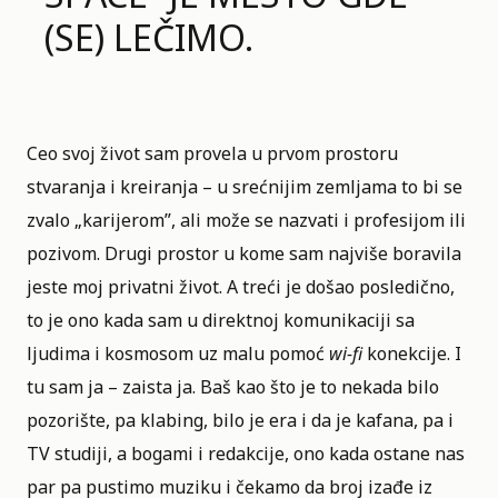
(SE) LEČIMO.
Ceo svoj život sam provela u prvom prostoru
stvaranja i kreiranja – u srećnijim zemljama to bi se
zvalo „karijerom”, ali može se nazvati i profesijom ili
pozivom. Drugi prostor u kome sam najviše boravila
jeste moj privatni život. A treći je došao posledično,
to je ono kada sam u direktnoj komunikaciji sa
ljudima i kosmosom uz malu pomoć
wi-fi
konekcije. I
tu sam ja – zaista ja. Baš kao što je to nekada bilo
pozorište, pa klabing, bilo je era i da je kafana, pa i
TV studiji, a bogami i redakcije, ono kada ostane nas
par pa pustimo muziku i čekamo da broj izađe iz