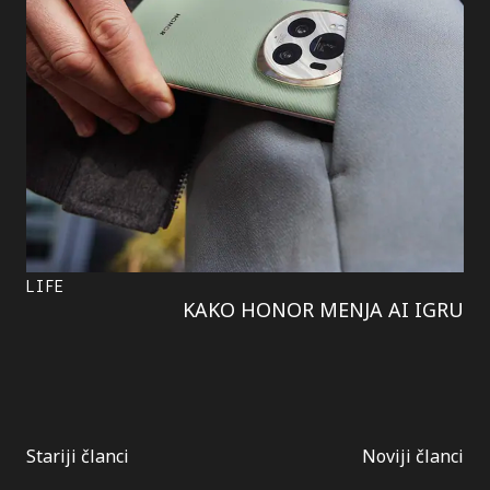
LIFE
KAKO HONOR MENJA AI IGRU
Kretanje
Stariji članci
Noviji članci
članaka