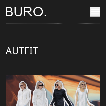
Otvori
AUTFIT