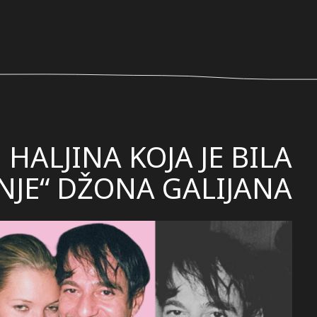
HALJINA KOJA JE BILA
ENJE“ DŽONA GALIJANA