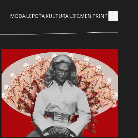
Pošalji
MODA.
LEPOTA.
KULTURA.
LIFE.
MEN.
PRINT.
Pretraži