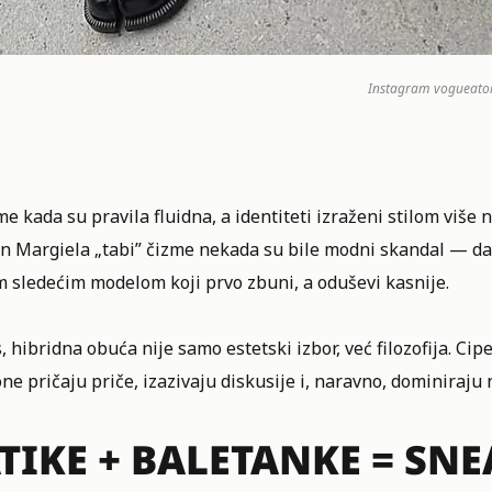
Instagram
vogueato
e kada su pravila fluidna, a identiteti izraženi stilom više 
n Margiela
„tabi” čizme nekada su bile modni skandal — dan
m sledećim modelom koji prvo zbuni, a oduševi kasnije.
 hibridna obuća nije samo estetski izbor, već filozofija. Cip
ne pričaju priče, izazivaju diskusije i, naravno, dominiraju
TIKE + BALETANKE = SN