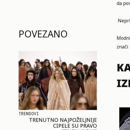
da po
Nepri
POVEZANO
Modni 
znači 
KA
IZ
TRENDOVI
TRENUTNO NAJPOŽELJNIJE
CIPELE SU PRAVO