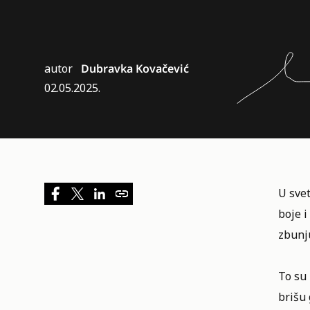
autor
Dubravka Kovačević
02.05.2025.
U svet
boje i
zbunju
To su 
brišu 