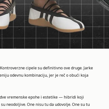
. Kontroverzne cipele su definitivno ove druge. Jarke
eniju odevnu kombinaciju, jer je reč o obući koja
 dve vremenske epohe i estetike — hibridi koji
o su neodoljive. One nisu tu da udovolje. One su tu