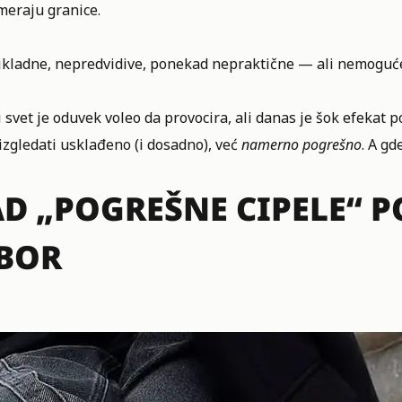
meraju granice.
kladne, nepredvidive, ponekad nepraktične — ali nemoguće
svet je oduvek voleo da provocira, ali danas je šok efekat po
izgledati usklađeno (i dosadno), već
namerno pogrešno
. A gd
D „POGREŠNE CIPELE“ 
BOR