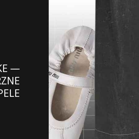
KE —
RZNE
PELE