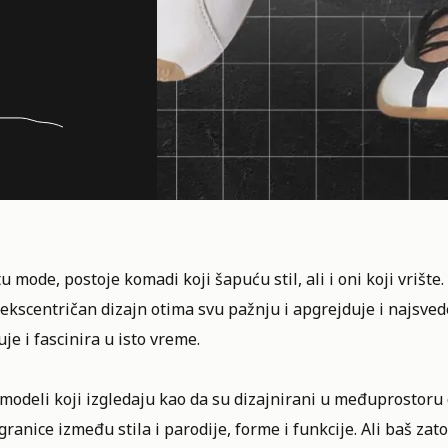
u mode, postoje komadi koji šapuću stil, ali i oni koji vrište
 ekscentričan dizajn otima svu pažnju i apgrejduje i najsved
je i fascinira u isto vreme.
modeli koji izgledaju kao da su dizajnirani u međuprostoru
granice između stila i parodije, forme i funkcije. Ali baš zat