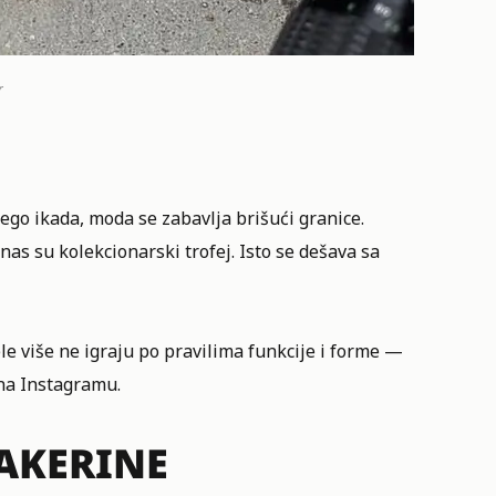
r
nego ikada, moda se zabavlja brišući granice.
as su kolekcionarski trofej. Isto se dešava sa
ele više ne igraju po pravilima funkcije i forme —
 na Instagramu.
EAKERINE