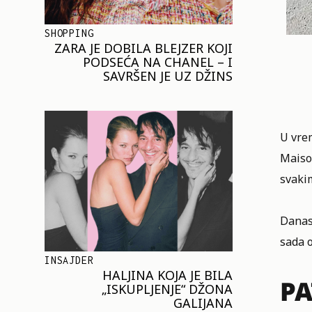
SHOPPING
ZARA JE DOBILA BLEJZER KOJI
PODSEĆA NA CHANEL – I
SAVRŠEN JE UZ DŽINS
U vrem
Maiso
svaki
Danas,
sada o
INSAJDER
HALJINA KOJA JE BILA
PA
„ISKUPLJENJE“ DŽONA
GALIJANA