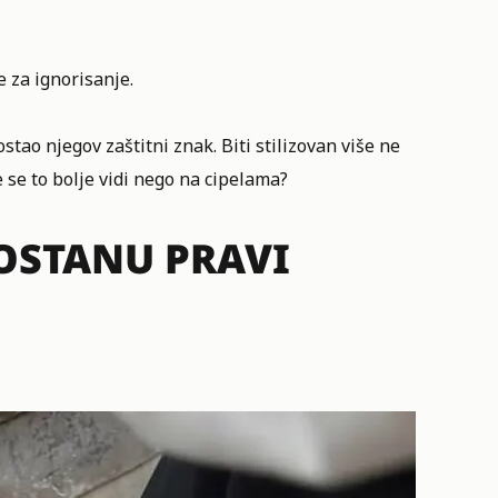
 za ignorisanje.
stao njegov zaštitni znak. Biti stilizovan više ne
e se to bolje vidi nego na cipelama?
POSTANU PRAVI