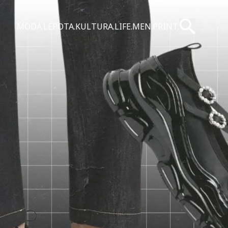
Pošalji
MODA.
LEPOTA.
KULTURA.
LIFE.
MEN.
PRINT.
Pretraži