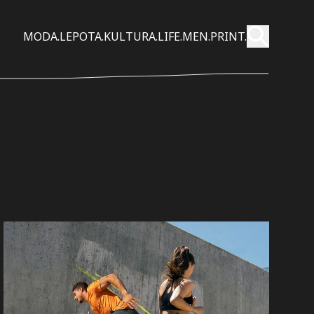
Pošalji
MODA.
LEPOTA.
KULTURA.
LIFE.
MEN.
PRINT.
Pretraži