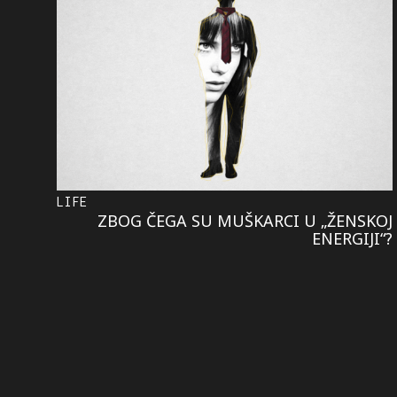
LIFE
ZBOG ČEGA SU MUŠKARCI U „ŽENSKOJ
ENERGIJI“?