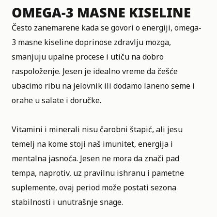
OMEGA-3 MASNE KISELINE
Često zanemarene kada se govori o energiji, omega-
3 masne kiseline doprinose zdravlju mozga,
smanjuju upalne procese i utiču na dobro
raspoloženje. Jesen je idealno vreme da češće
ubacimo ribu na jelovnik ili dodamo laneno seme i
orahe u salate i doručke.
Vitamini i minerali nisu čarobni štapić, ali jesu
temelj na kome stoji naš imunitet, energija i
mentalna jasnoća. Jesen ne mora da znači pad
tempa, naprotiv, uz pravilnu ishranu i pametne
suplemente, ovaj period može postati sezona
stabilnosti i unutrašnje snage.