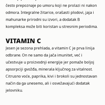
često prepoznaje po umoru koji ne prolazi ni nakon
odmora. Integralne žitarice, orašasti plodovi, jaja i
mahunarke prirodni su izvori, a dodatak B
kompleksa može biti koristan u stresnim periodima.
VITAMIN C
Jesen je sezona prehlada, a vitamin C je prva linija
odbrane. On ne samo da jača imunitet, već i
učestvuje u proizvodnji energije jer pomaže boljoj
apsorpciji gvožđa, minerala ključnog za vitalnost.
Citrusno voće, paprika, kivi i brokoli su jednostavan
način da ga unesemo, ali i osvežavajući dodatak
jelovniku.