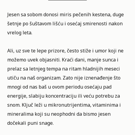
Jesen sa sobom donosi miris pečenih kestena, duge
šetnje po šuštavom lišću i osećaj smirenosti nakon
vrelog leta.
Ali, uz sve te lepe prizore, često stiže i umor koji ne
možemo uvek objasniti. Kraći dani, manje sunca i
prelaz sa letnjeg tempa na ritam hladnijih meseci
utiču na naš organizam. Zato nije iznenađenje što
mnogi od nas baš u ovom periodu osećaju pad
energije, slabiju koncentraciju ili veću potrebu za
snom. Ključ leži u mikronutrijentima, vitaminima i
mineralima koji su neophodni da bismo jesen
dočekali puni snage.