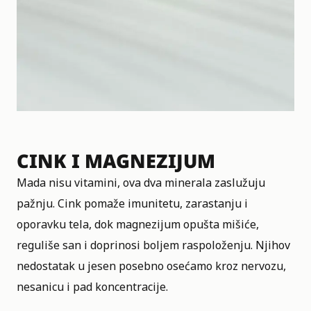
CINK I MAGNEZIJUM
Mada nisu vitamini, ova dva minerala zaslužuju
pažnju. Cink pomaže imunitetu, zarastanju i
oporavku tela, dok magnezijum opušta mišiće,
reguliše san i doprinosi boljem raspoloženju. Njihov
nedostatak u jesen posebno osećamo kroz nervozu,
nesanicu i pad koncentracije.