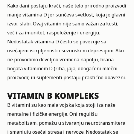
Kako dani postaju kraći, naše telo prirodno proizvodi
manje vitamina D jer sunčeva svetlost, koja je glavni
izvor, slabi. Ovaj vitamin nije samo važan za kosti,
već i za imunitet, raspoloženje i energiju.
Nedostatak vitamina D često se povezuje sa
osećajem iscrpljenosti i sezonskom depresijom. Ako
ne provodimo dovoljno vremena napolju, hrana
bogata vitaminom D (riba, jaja, obogaćeni mlečni
proizvodi) ili suplementi postaju praktično obavezni.
VITAMIN B KOMPLEKS
B vitamini su kao mala vojska koja stoji iza naše
mentalne i fizičke energije. Oni regulišu
metabolizam, pomažu u stvaranju neurotransmitera
i smanjuju osećaj stresa i nervoze. Nedostatak se