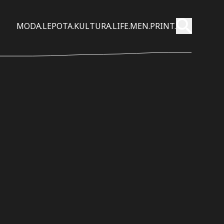
Pošalji
MODA.
LEPOTA.
KULTURA.
LIFE.
MEN.
PRINT.
Pretraži