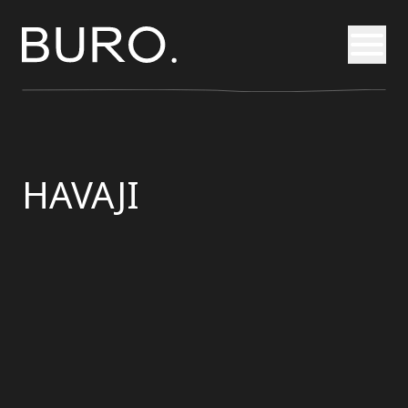
Otvori
HAVAJI