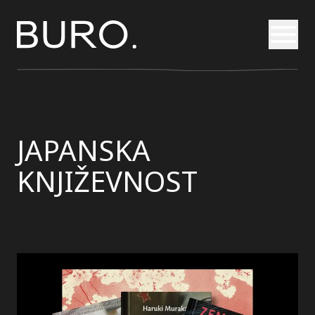
Otvori
JAPANSKA
KNJIŽEVNOST