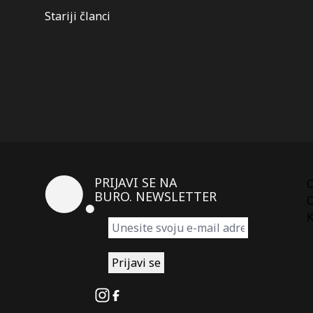
Kretanje
Stariji članci
članaka
PRIJAVI SE NA
BURO. NEWSLETTER
O
K
Instagram
Facebook