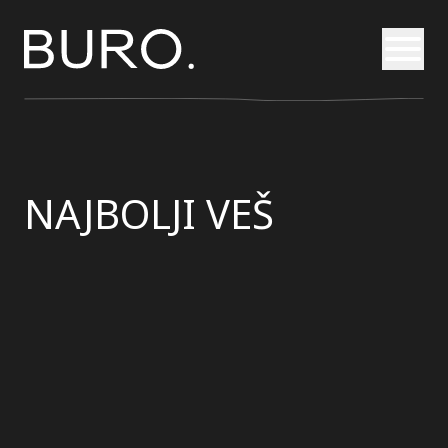
Otvori
NAJBOLJI VEŠ