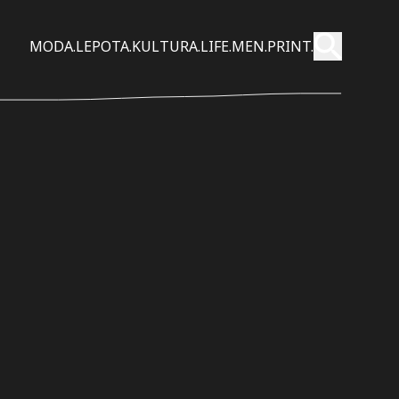
Pošalji
MODA.
LEPOTA.
KULTURA.
LIFE.
MEN.
PRINT.
Pretraži