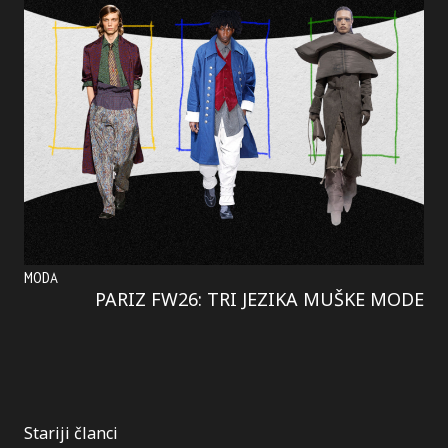
MODA
PARIZ FW26: TRI JEZIKA MUŠKE MODE
Kretanje
Stariji članci