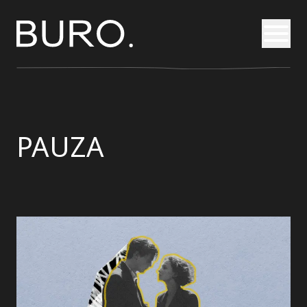
Otvori
PAUZA