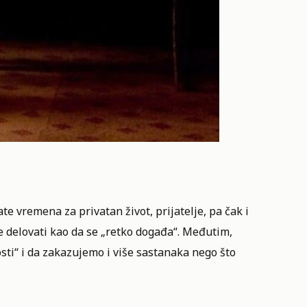
te vremena za privatan život, prijatelje, pa čak i
 delovati kao da se „retko događa“. Međutim,
i“ i da zakazujemo i više sastanaka nego što