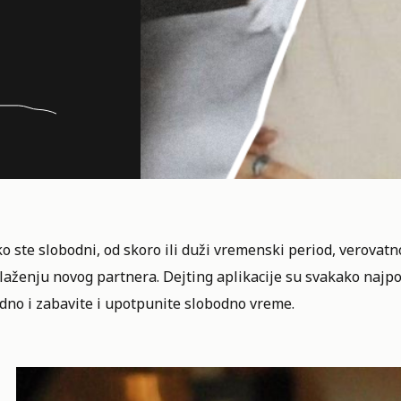
o ste slobodni, od skoro ili duži vremenski period, verovat
aženju novog partnera. Dejting aplikacije su svakako najpo
dno i zabavite i upotpunite slobodno vreme.