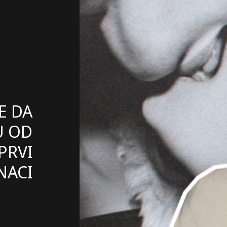
E DA
U OD
PRVI
NACI