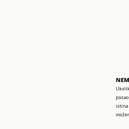
NEM
Ukolik
posao
istin
možem