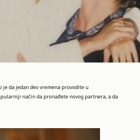
no je da jedan deo vremena provodite u
pularniji način da pronađete novog partnera, a da