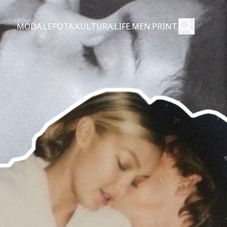
Pošalji
MODA.
LEPOTA.
KULTURA.
LIFE.
MEN.
PRINT.
Pretraži