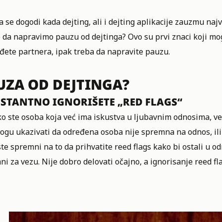
a se dogodi kada dejting, ali i dejting aplikacije zauzmu na
 da
napravimo pauzu od dejtinga
? Ovo su prvi znaci koji mo
đete partnera, ipak treba da napravite pauzu.
UZA OD DEJTINGA?
STANTNO IGNORIŠETE „RED FLAGS“
o ste osoba koja već ima iskustva u ljubavnim odnosima, ver
ogu ukazivati da određena osoba nije spremna na odnos, ili 
te spremni na to da prihvatite reed flags kako bi ostali u od
i za vezu. Nije dobro delovati očajno, a ignorisanje reed fl