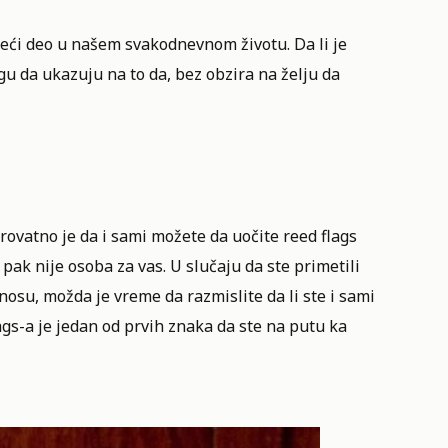
jveći deo u našem svakodnevnom životu. Da li je
gu da ukazuju na to da, bez obzira na želju da
ovatno je da i sami možete da uočite reed flags
pak nije osoba za vas. U slučaju da ste primetili
nosu, možda je vreme da razmislite da li ste i sami
ags-a je jedan od prvih znaka da ste na putu ka