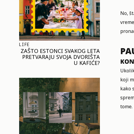
No, št
vreme
prona
LIFE
PA
ZAŠTO ESTONCI SVAKOG LETA
PRETVARAJU SVOJA DVORIŠTA
KON
U KAFIĆE?
Ukolik
koji m
kako s
spremn
tome.