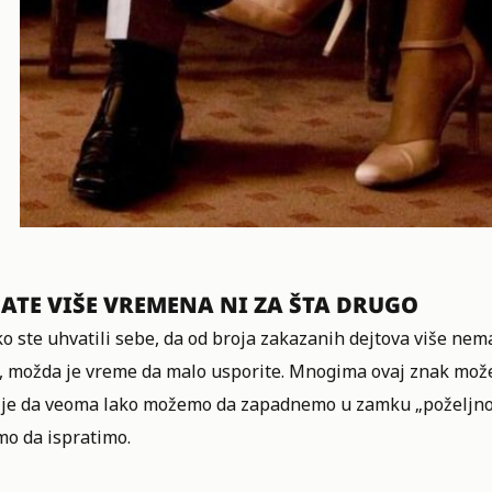
ATE VIŠE VREMENA NI ZA ŠTA DRUGO
o ste uhvatili sebe, da od broja zakazanih dejtova više nema
, možda je vreme da malo usporite. Mnogima ovaj znak može
a je da veoma lako možemo da zapadnemo u zamku „poželjnost
o da ispratimo.