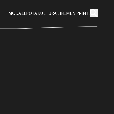
Pošalji
MODA.
LEPOTA.
KULTURA.
LIFE.
MEN.
PRINT.
Pretraži