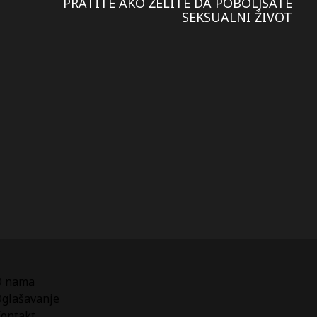
PRATITE AKO ŽELITE DA POBOLJŠATE
SEKSUALNI ŽIVOT
O nama
glašavanje
ontakt