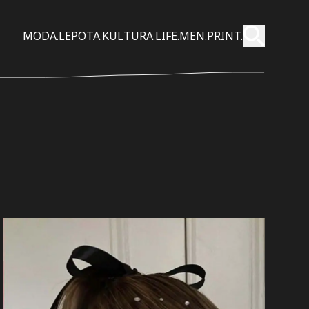
Pošalji
MODA.
LEPOTA.
KULTURA.
LIFE.
MEN.
PRINT.
Pretraži