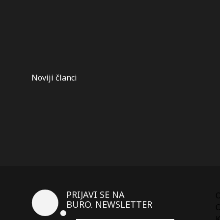
Kretanje
Noviji članci
članaka
PRIJAVI SE NA
BURO. NEWSLETTER
O
K