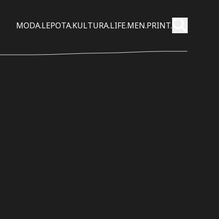
Pošalji
MODA.
LEPOTA.
KULTURA.
LIFE.
MEN.
PRINT.
Pretraži