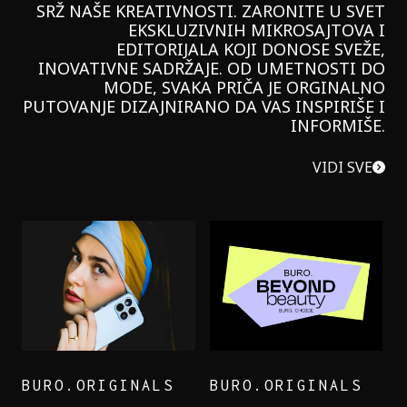
SRŽ NAŠE KREATIVNOSTI. ZARONITE U SVET
EKSKLUZIVNIH MIKROSAJTOVA I
EDITORIJALA KOJI DONOSE SVEŽE,
INOVATIVNE SADRŽAJE. OD UMETNOSTI DO
MODE, SVAKA PRIČA JE ORGINALNO
PUTOVANJE DIZAJNIRANO DA VAS INSPIRIŠE I
INFORMIŠE.
VIDI SVE
BURO.ORIGINALS
BURO.ORIGINALS
LEVI’S ON THE ROAD
PROBALA SAM NOVU