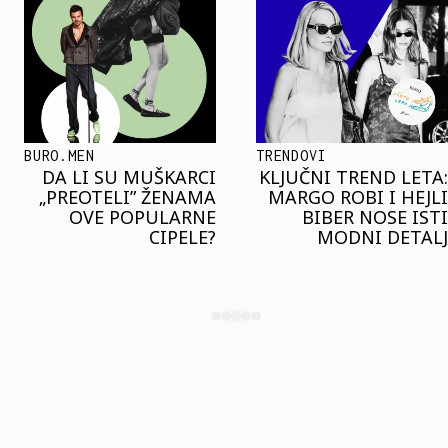
TRENDOVI
SHOPPING
KLJUČNI TREND LETA:
JOŠ JE RANO ZA JAKNE
MARGO ROBI I HEJLI
– ALI U RESERVED JE
BIBER NOSE ISTI
STIGAO MODEL KOJI
MODNI DETALJ
ĆE BITI VELIKI TREND