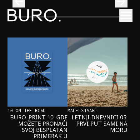
BURO.
Otvori
Onaj jedan proizvod koji stalno selimo sa police u torbe
BURO.MEN
ONAJ JEDAN PROIZVOD KOJI
STALNO SELIMO SA POLICE U
TORBE
10 ON THE ROAD
MALE STVARI
BURO. PRINT 10: GDE
LETNJI DNEVNICI 05:
MOŽETE PRONAĆI
PRVI PUT SAMI NA
SVOJ BESPLATAN
MORU
PRIMERAK U