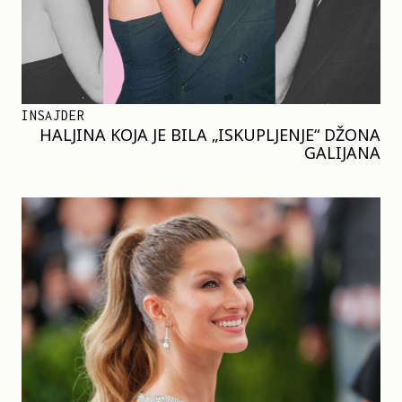
INSAJDER
HALJINA KOJA JE BILA „ISKUPLJENJE“ DŽONA
GALIJANA