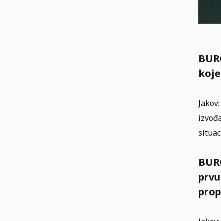
BURO
koje
Jakov:
izvođa
situac
BURO
prvu
prop