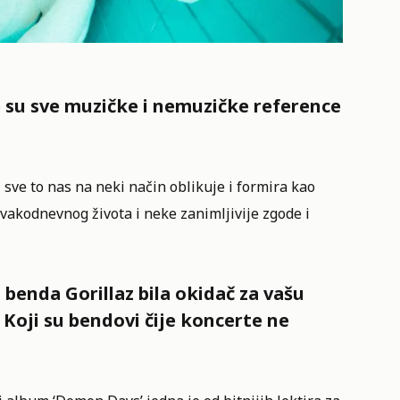
 su sve muzičke i nemuzičke reference
ve to nas na neki način oblikuje i formira kao
 svakodnevnog života i neke zanimljivije zgode i
 benda Gorillaz bila okidač za vašu
? Koji su bendovi čije koncerte ne