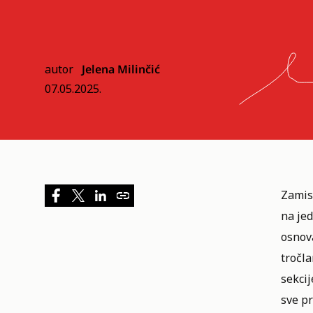
autor
Jelena Milinčić
07.05.2025.
Zamis
na jed
osnova
tročla
sekcij
sve pr