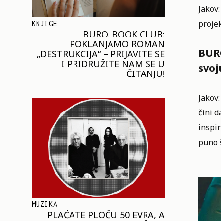
Jakov:
projek
KNJIGE
BURO. BOOK CLUB:
POKLANJAMO ROMAN
BURO
„DESTRUKCIJA“ – PRIJAVITE SE
I PRIDRUŽITE NAM SE U
svoj
ČITANJU!
Jakov:
čini d
inspir
puno 
MUZIKA
PLAĆATE PLOČU 50 EVRA, A