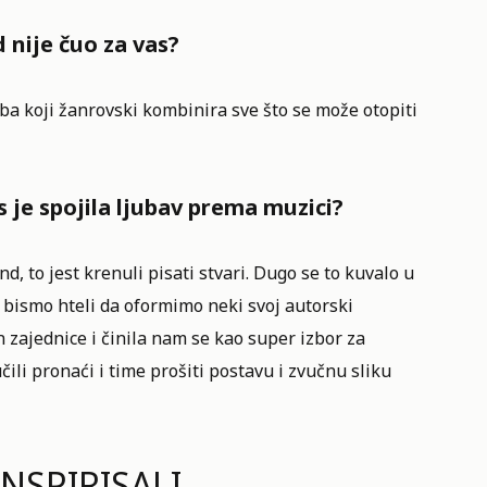
 nije čuo za vas?
eba koji žanrovski kombinira sve što se može otopiti
 je spojila ljubav prema muzici?
, to jest krenuli pisati stvari. Dugo se to kuvalo u
 bismo hteli da oformimo neki svoj autorski
n
zajednice i činila nam se kao super izbor za
ili pronaći i time prošiti postavu i zvučnu sliku
NSPIRISALI