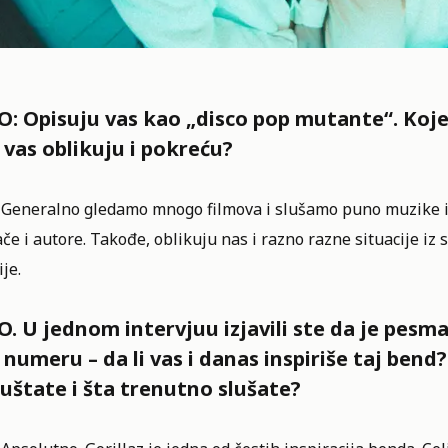
: Opisuju vas kao „disco pop mutante“. Koje
 vas oblikuju i pokreću?
 Generalno gledamo mnogo filmova i slušamo puno muzike i s
če i autore. Takođe, oblikuju nas i razno razne situacije iz
ije.
. U jednom intervjuu izjavili ste da je pesma
 numeru – da li vas i danas inspiriše taj bend
uštate i šta trenutno slušate?