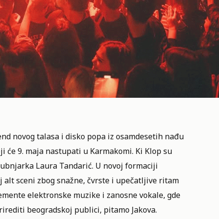
bend
novog talasa
i disko popa iz osamdesetih nađu
ji će 9. maja nastupati u
Karmakomi.
Ki Klop su
 bubnjarka Laura Tandarić. U novoj formaciji
 alt sceni zbog snažne, čvrste i upečatljive ritam
elemente elektronske muzike i zanosne vokale, gde
rirediti beogradskoj publici, pitamo Jakova.