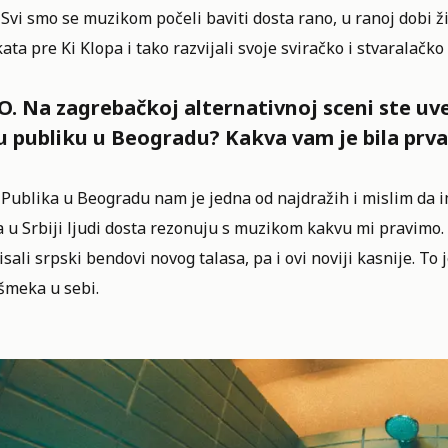
 Svi smo se muzikom počeli baviti dosta rano, u ranoj dobi ž
ata pre Ki Klopa i tako razvijali svoje sviračko i stvaralačk
. Na zagrebačkoj alternativnoj sceni ste uve
u publiku u Beogradu? Kakva vam je bila prva
 Publika u Beogradu nam je jedna od najdražih i mislim da i
a u Srbiji ljudi dosta rezonuju s muzikom kakvu mi pravimo.
isali srpski bendovi novog talasa, pa i ovi noviji kasnije. To
šmeka u sebi.