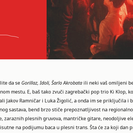
lite da se
Gorillaz, Idoli, Šarlo Akrobata
ili neki vaš omiljeni 
nom mestu. E, baš tako zvuči zagrebački pop trio Ki Klop, ko
li Jakov Ramničar i Luka Žigolić, a onda im se priključila i
nog sastava, bend brzo stiče prepoznatljivost na regionalnoj
e, zaraznih plesnih gruvova, mantričke gitare, neodoljive 
isutne na podijumu baca u plesni trans. Šta će za koji dan p