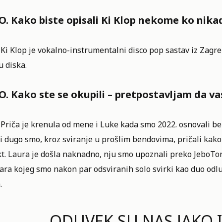
. Kako biste opisali Ki Klop nekome ko nikad
 Ki Klop je vokalno-instrumentalni disco pop sastav iz Zagr
u diska.
. Kako ste se okupili – pretpostavljam da vas
 Priča je krenula od mene i Luke kada smo 2022. osnovali bend
 dugo smo, kroz sviranje u prošlim bendovima, pričali kako
kt. Laura je došla naknadno, nju smo upoznali preko
JeboTo
ra kojeg smo nakon par odsviranih solo svirki kao duo odluč
.
ODUVEK SU NAS JAKO I