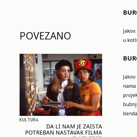
BURO
Jakov:
POVEZANO
u kotl
BURO
Jakov:
nama i
proje
bubnja
benda
KULTURA
DA LI NAM JE ZAISTA
POTREBAN NASTAVAK FILMA