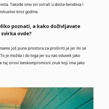
ivota. Takođe smo svi svirali u dosta bendova i
o iskustvo kroz godine.
liko poznati, a kako doživljavate
 svirka ovde?
mamo još puno prostora za proširiti je jer mi se
 To je možda i do toga jer su nas oduvek jako
 je taj sirovi beskompromisni zvuk koji ima jako