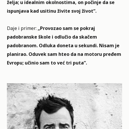
želja; u idealnim okolnostima, on počinje da se
ispunjava kad usitinu živite svoj život“.
Daje i primer:
„Provozao sam se pokraj
padobranske škole i odlučio da skačem
padobranom. Odluka doneta u sekundi. Nisam je
planirao. Oduvek sam hteo da na motoru pređem
Evropu; učinio sam to već tri puta“.