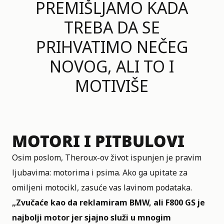
PREMIŠLJAMO KADA
TREBA DA SE
PRIHVATIMO NEČEG
NOVOG, ALI TO I
MOTIVIŠE
MOTORI I PITBULOVI
Osim poslom, Theroux-ov život ispunjen je pravim
ljubavima: motorima i psima. Ako ga upitate za
omiljeni motocikl, zasuće vas lavinom podataka.
„Zvučaće kao da reklamiram BMW, ali F800 GS je
najbolji motor jer sjajno služi u mnogim