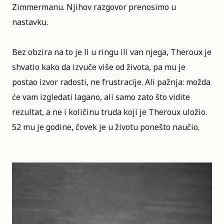
Zimmermanu. Njihov razgovor prenosimo u
nastavku.
Bez obzira na to je li u ringu ili van njega, Theroux je
shvatio kako da izvuče više od života, pa mu je
postao izvor radosti, ne frustracije. Ali pažnja: možda
će vam izgledati lagano, ali samo zato što vidite
rezultat, a ne i količinu truda koji je Theroux uložio.
52 mu je godine, čovek je u životu ponešto naučio.