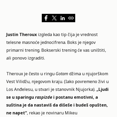
Justin Theroux
izgleda kao tip čija je vrednost
telesne masnoće jednocifrena. Boks je njegov
primarni trening. Bokserski trening će vas uništiti,
ali ponovo izgraditi.
Theroux je često u ringu
Gotam
džima
u njujorškom
Vest Vilidžu, njegovom kraju. (Iako povremeno živi u
Los Anđelesu, u stvari je stanovnik Njujorka).
„Ljudi
se u sparingu
raspizde
i postanu emotivni, a
suština je da nastaviš da dišeše i budeš opušten,
ne napet“
, rekao je novinaru Mikeu