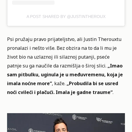
A POST SHARED BY @JUSTINTHEROUX
Psi pružaju pravo prijateljstvo, ali Justin Therouxtu
pronalazi i nešto više. Bez obzira na to da li mu je
život bio na uzlaznoj ili silaznoj putanji, pseće
patnje su ga naučile da razmišlja o široj slici.
„Imao
sam pitbulku, uginula je u međuvremenu, koja je
imala noćne more“
, kaže.
„Probudila bi se usred
noći cvileći i plačući. Imala je gadne traume“
.