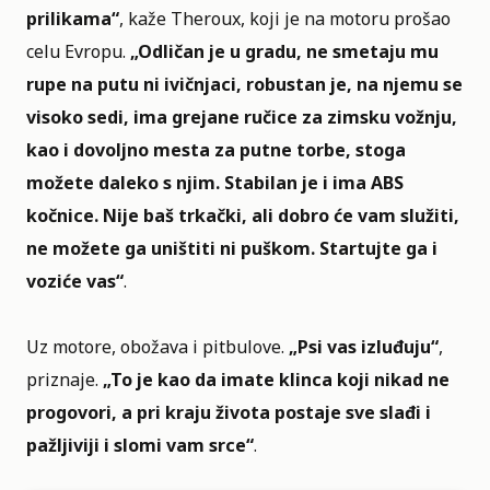
prilikama“
, kaže Theroux, koji je na motoru prošao
celu Evropu.
„Odličan je u gradu, ne smetaju mu
rupe na putu ni ivičnjaci, robustan je, na njemu se
visoko sedi, ima grejane ručice za zimsku vožnju,
kao i dovoljno mesta za putne torbe, stoga
možete daleko s njim. Stabilan je i ima ABS
kočnice. Nije baš trkački, ali dobro će vam služiti,
ne možete ga uništiti ni puškom. Startujte ga i
voziće vas“
.
Uz motore, obožava i pitbulove.
„Psi vas izluđuju“
,
priznaje.
„To je kao da imate klinca koji nikad ne
progovori, a pri kraju života postaje sve slađi i
pažljiviji i slomi vam srce“
.