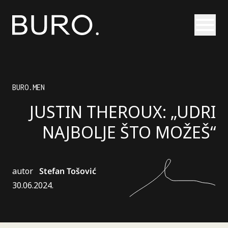
Otvori
BURO.MEN
JUSTIN THEROUX: „UDRI
NAJBOLJE ŠTO MOŽEŠ“
autor
Stefan Tošović
30.06.2024.