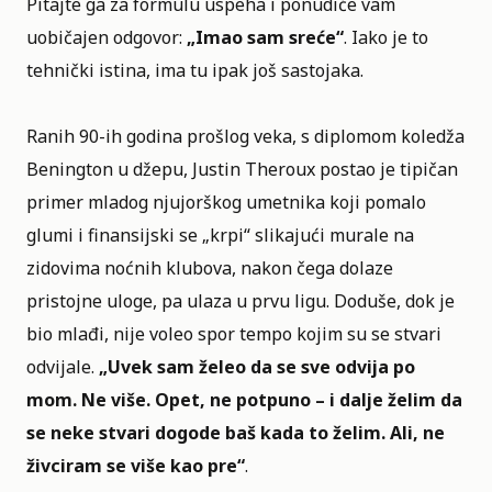
Pitajte ga za formulu uspeha i ponudiće vam
uobičajen odgovor:
„Imao sam sreće“
. Iako je to
tehnički istina, ima tu ipak još sastojaka.
Ranih 90-ih godina prošlog veka, s diplomom koledža
Benington u džepu, Justin Theroux postao je tipičan
primer mladog njujorškog umetnika koji pomalo
glumi i finansijski se „krpi“ slikajući murale na
zidovima noćnih klubova, nakon čega dolaze
pristojne uloge, pa ulaza u prvu ligu. Doduše, dok je
bio mlađi, nije voleo spor tempo kojim su se stvari
odvijale.
„Uvek sam želeo da se sve odvija po
mom. Ne više. Opet, ne potpuno – i dalje želim da
se neke stvari dogode baš kada to želim. Ali, ne
živciram se više kao pre“
.