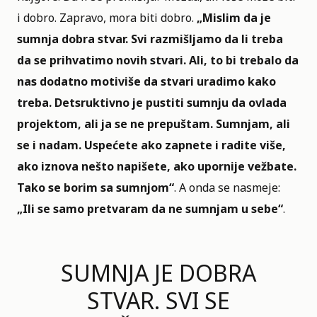
i dobro. Zapravo, mora biti dobro.
„Mislim da je
sumnja dobra stvar. Svi razmišljamo da li treba
da se prihvatimo novih stvari. Ali, to bi trebalo da
nas dodatno motiviše da stvari uradimo kako
treba. Detsruktivno je pustiti sumnju da ovlada
projektom, ali ja se ne prepuštam. Sumnjam, ali
se i nadam. Uspećete ako zapnete i radite više,
ako iznova nešto napišete, ako upornije vežbate.
Tako se borim sa sumnjom“
. A onda se nasmeje:
„Ili se samo pretvaram da ne sumnjam u sebe“
.
SUMNJA JE DOBRA
STVAR. SVI SE