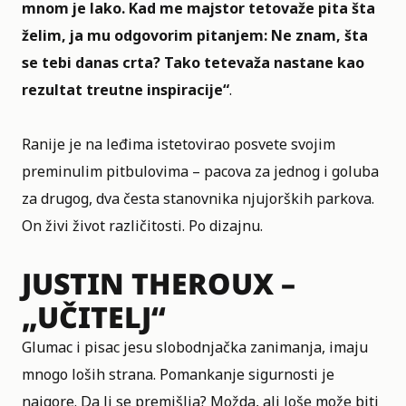
mnom je lako. Kad me majstor tetovaže pita šta
želim, ja mu odgovorim pitanjem: Ne znam, šta
se tebi danas crta? Tako tetevaža nastane kao
rezultat treutne inspiracije“
.
Ranije je na leđima istetovirao posvete svojim
preminulim pitbulovima – pacova za jednog i goluba
za drugog, dva česta stanovnika njujorških parkova.
On živi život različitosti. Po dizajnu.
JUSTIN THEROUX –
„UČITELJ“
Glumac i pisac jesu slobodnjačka zanimanja, imaju
mnogo loših strana. Pomankanje sigurnosti je
najgore. Da li se premišlja? Možda, ali loše može biti