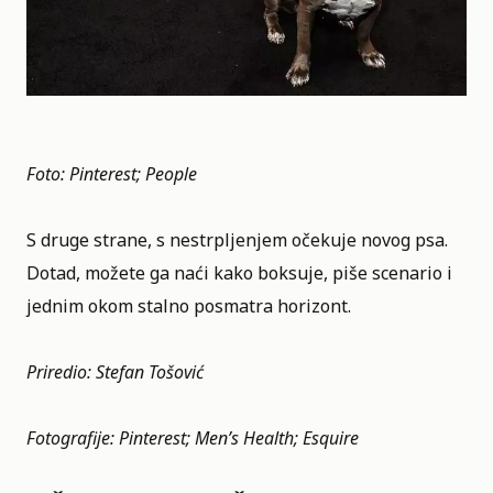
Foto: Pinterest; People
S druge strane, s nestrpljenjem očekuje novog psa.
Dotad, možete ga naći kako boksuje, piše scenario i
jednim okom stalno posmatra horizont.
Priredio: Stefan Tošović
Fotografije: Pinterest; Men’s Health; Esquire