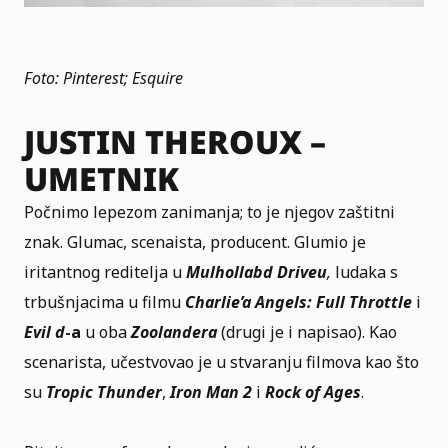
Foto: Pinterest; Esquire
JUSTIN THEROUX –
UMETNIK
Počnimo lepezom zanimanja; to je njegov zaštitni
znak. Glumac, scenaista, producent. Glumio je
iritantnog reditelja u
Mulhollabd Driveu
,
ludaka s
trbušnjacima u filmu
Charlie’a Angels: Full Throttle
i
Evil d
-a
u oba
Zoolandera
(drugi je i napisao). Kao
scenarista, učestvovao je u stvaranju filmova kao što
su
Tropic Thunder
,
Iron Man 2
i
Rock of Ages
.