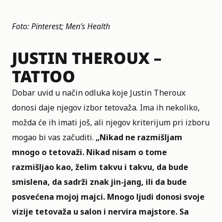
Foto: Pinterest; Men’s Health
JUSTIN THEROUX –
TATTOO
Dobar uvid u način odluka koje Justin Theroux
donosi daje njegov izbor tetovaža. Ima ih nekoliko,
možda će ih imati još, ali njegov kriterijum pri izboru
mogao bi vas začuditi.
„Nikad ne razmišljam
mnogo o tetovaži. Nikad nisam o tome
razmišljao kao, želim takvu i takvu, da bude
smislena, da sadrži znak jin-jang, ili da bude
posvećena mojoj majci. Mnogo ljudi donosi svoje
vizije tetovaža u salon i nervira majstore. Sa