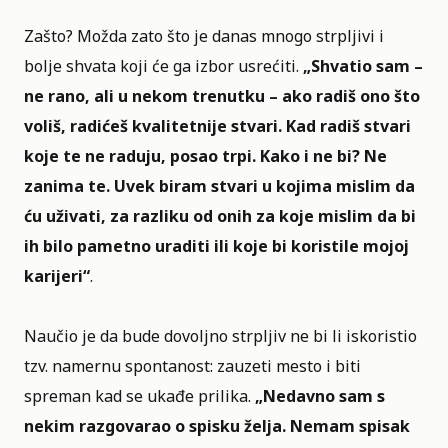
Zašto? Možda zato što je danas mnogo strpljivi i
bolje shvata koji će ga izbor usrećiti.
„Shvatio sam –
ne rano, ali u nekom trenutku – ako radiš ono što
voliš, radićeš kvalitetnije stvari. Kad radiš stvari
koje te ne raduju, posao trpi. Kako i ne bi? Ne
zanima te. Uvek biram stvari u kojima mislim da
ću uživati, za razliku od onih za koje mislim da bi
ih bilo pametno uraditi ili koje bi koristile mojoj
karijeri“
.
Naučio je da bude dovoljno strpljiv ne bi li iskoristio
tzv. namernu spontanost: zauzeti mesto i biti
spreman kad se ukađe prilika.
„Nedavno sam s
nekim razgovarao o spisku želja. Nemam spisak