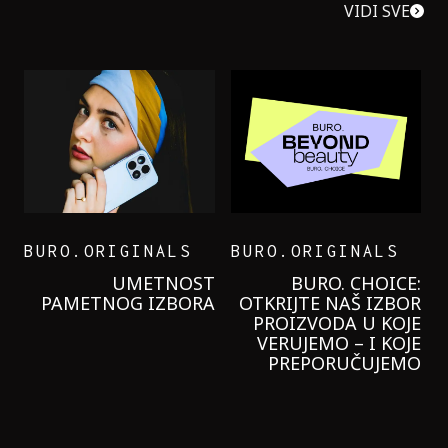
VIDI SVE
BURO.ORIGINALS
BURO.ORIGINALS
LEVI’S ON THE ROAD
PROBALA SAM NOVU
GARNIER KREMU I
NIKADA NIŠTA
LAGANIJE NISAM
KORISTILA