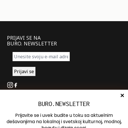
PRIJAVI SE NA
BURO. NEWSLETTER
Instagram
Facebook
BURO.NEWSLETTER
O nama
Oglašavanje
Prijavite se i uvek budite u toku sa aktuelnim
Kontakt
dešavanjima na lokalnoj i svetskoj kulturnoj, modnoj,
beauty i dizajn sceni.