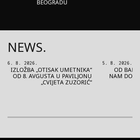
BEOGRADU
NEWS.
5. 8. 2026.
5. 8. 2026.
OD BAROKA DO REJVA: ŠTA
PEDJA 
NAM DONOSI NOVI BUPBAP
MOTIVE 
FESTIVAL?
PRES
rethodna slika
Next image