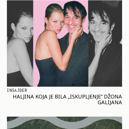
INSAJDER
HALJINA KOJA JE BILA „ISKUPLJENJE“ DŽONA
GALIJANA