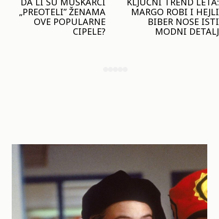
KLJUČNI TREND LETA:
JOŠ JE RANO ZA JAKNE
MARGO ROBI I HEJLI
– ALI U RESERVED JE
BIBER NOSE ISTI
STIGAO MODEL KOJI
MODNI DETALJ
ĆE BITI VELIKI TREND