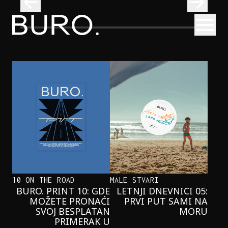
BURO.
Otvori
Neobična priča o bliznakinjama koje su inspirisale novi He
FILM I TV
NEOBIČNA PRIČA O BLIZNAKINJAMA
KOJE SU INSPIRISALE NOVI
HERCOGOV FILM
10 ON THE ROAD
MALE STVARI
BURO. PRINT 10: GDE
LETNJI DNEVNICI 05:
MOŽETE PRONAĆI
PRVI PUT SAMI NA
SVOJ BESPLATAN
MORU
PRIMERAK U