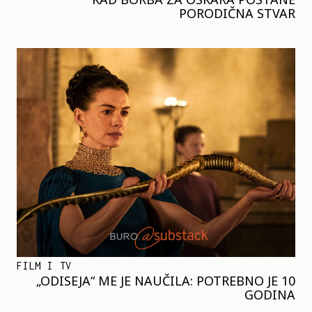
PORODIČNA STVAR
FILM I TV
„ODISEJA“ ME JE NAUČILA: POTREBNO JE 10
GODINA