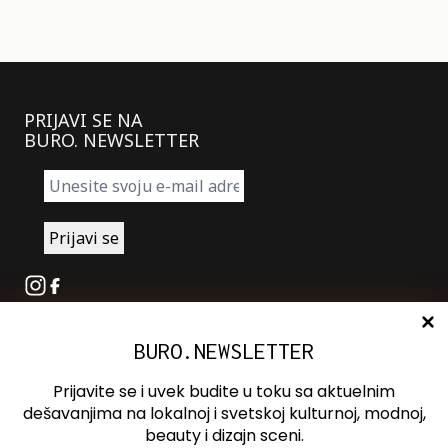
PRIJAVI SE NA
BURO. NEWSLETTER
Instagram
Facebook
BURO.NEWSLETTER
O nama
Oglašavanje
Prijavite se i uvek budite u toku sa aktuelnim
Kontakt
dešavanjima na lokalnoj i svetskoj kulturnoj, modnoj,
beauty i dizajn sceni.