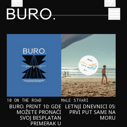
BURO.
Otvori
Onaj jedan proizvod koji stalno selimo sa police u torbe
BURO.MEN
ONAJ JEDAN PROIZVOD KOJI
STALNO SELIMO SA POLICE U
TORBE
10 ON THE ROAD
MALE STVARI
BURO. PRINT 10: GDE
LETNJI DNEVNICI 05:
MOŽETE PRONAĆI
PRVI PUT SAMI NA
SVOJ BESPLATAN
MORU
PRIMERAK U