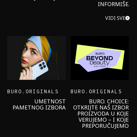
INFORMIŠE.
VIDI SVE
BURO.ORIGINALS
BURO.ORIGINALS
LEVI’S ON THE ROAD
PROBALA SAM NOVU
GARNIER KREMU I
NIKADA NIŠTA
LAGANIJE NISAM
KORISTILA