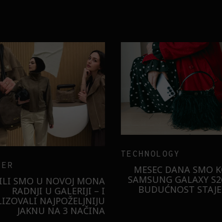
TECHNOLOGY
ER
MESEC DANA SMO KO
SAMSUNG GALAXY S26
ILI SMO U NOVOJ MONA
BUDUĆNOST STAJE 
RADNJI U GALERIJI – I
LIZOVALI NAJPOŽELJNIJU
JAKNU NA 3 NAČINA