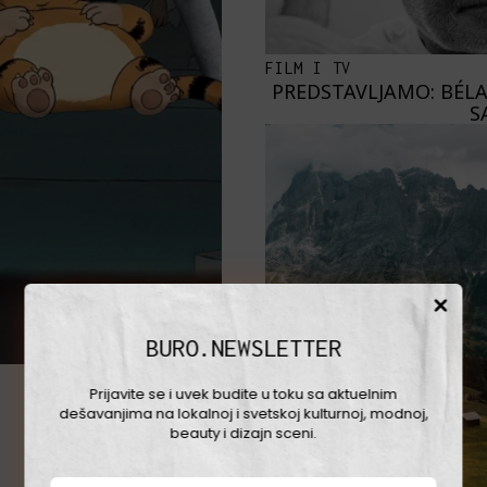
FILM I TV
PREDSTAVLJAMO: BÉLA
S
BURO.NEWSLETTER
Prijavite se i uvek budite u toku sa aktuelnim
dešavanjima na lokalnoj i svetskoj kulturnoj, modnoj,
beauty i dizajn sceni.