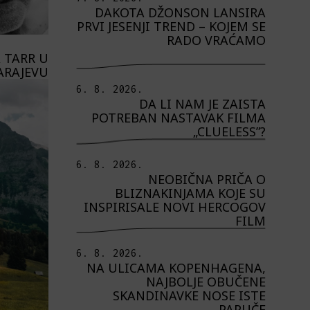
DAKOTA DŽONSON LANSIRA
PRVI JESENJI TREND – KOJEM SE
RADO VRAĆAMO
 TARR U
ARAJEVU
6. 8. 2026.
DA LI NAM JE ZAISTA
POTREBAN NASTAVAK FILMA
„CLUELESS”?
6. 8. 2026.
NEOBIČNA PRIČA O
BLIZNAKINJAMA KOJE SU
INSPIRISALE NOVI HERCOGOV
FILM
6. 8. 2026.
NA ULICAMA KOPENHAGENA,
NAJBOLJE OBUČENE
SKANDINAVKE NOSE ISTE
PAPUČE