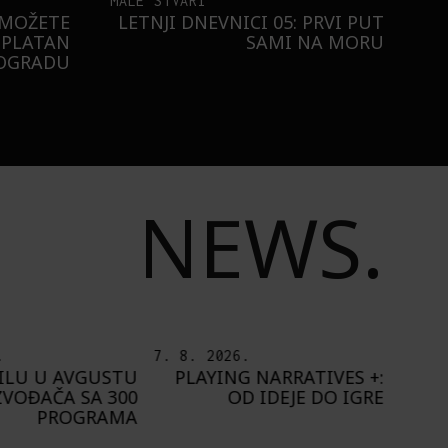
MALE STVARI
 MOŽETE
LETNJI DNEVNICI 05: PRVI PUT
SPLATAN
SAMI NA MORU
EOGRADU
NEWS.
.
6. 8. 2026.
5. 8.
 NARRATIVES +:
IZLOŽBA „OTISAK
O
D IDEJE DO IGRE
UMETNIKA“ OD 8.
ŠT
AVGUSTA U PAVILJONU
„CVIJETA ZUZORIĆ“