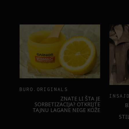
BURO.ORIGINALS
INSAJD
RNIER
ZNATE LI ŠTA JE
 NIŠTA
SORBETIZACIJA? OTKRIJTE
B
ISTILA
TAJNU LAGANE NEGE KOŽE
STI