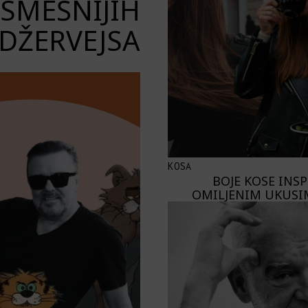
JSMEŠNIJIH
DŽERVEJSA
KOSA
BOJE KOSE INS
OMILJENIM UKUSI