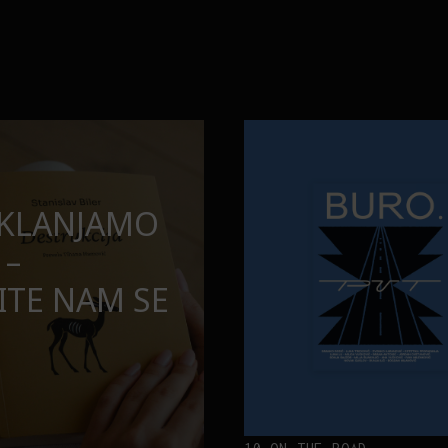
opuštamo
Onaj jedan proizvod koji stalno
BURO.MEN
SAMDESETE:
ONAJ JEDAN 
PUŠTAMO
STALNO SELI
TORBE