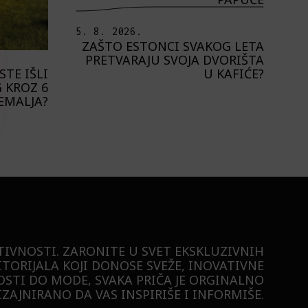
5. 8. 2026.
ZAŠTO ESTONCI SVAKOG LETA
PRETVARAJU SVOJA DVORIŠTA
U KAFIĆE?
STE IŠLI
 KROZ 6
EMALJA?
TIVNOSTI. ZARONITE U SVET EKSKLUZIVNIH
ITORIJALA KOJI DONOSE SVEŽE, INOVATIVNE
STI DO MODE, SVAKA PRIČA JE ORGINALNO
ZAJNIRANO DA VAS INSPIRIŠE I INFORMIŠE.