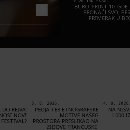
10 ON THE ROAD
BURO. PRINT 10: GDE
PRONAĆI SVOJ BE
PRIMERAK U B
4. 8. 2026.
7. 8. 2026
NOGRAFSKE
NA NIŠVILU U AVGUSTU
PLAYING
IVE NAŠEG
1.000 IZVOĐAČA SA 300
O
SLIKAO NA
PROGRAMA
FRANCUSKE