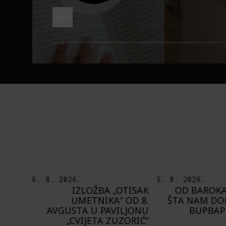
5. 8. 2026.
5. 8. 2026.
TISAK
OD BAROKA DO REJVA:
PEDJA TE8 ET
OD 8.
ŠTA NAM DONOSI NOVI
MOT
LJONU
BUPBAP FESTIVAL?
PROSTORA PRE
ORIĆ“
ZIDOVE 