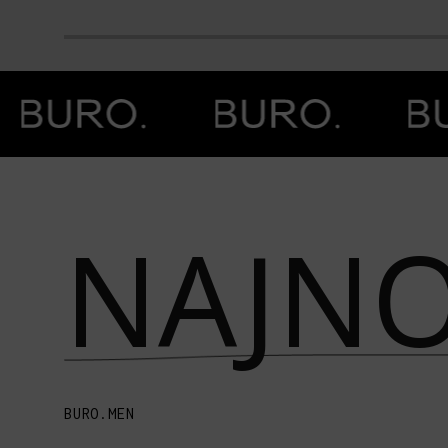
Prethodna slika
Next image
NAJNO
BURO.MEN