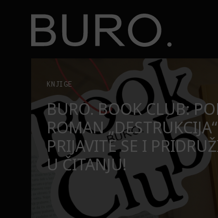
BURO.
užite nam se u čitanju!
Beograd, Bajaga i osamdesete: Mjuzikl koji ne pr
POZORIŠTE
O
BEOGRAD, BAJAGA I O
MJUZIKL KOJI NE PRO
SE