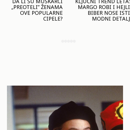
KLJUČNI TREND LETA:
JOŠ JE RANO ZA JAKNE
MARGO ROBI I HEJLI
– ALI U RESERVED JE
BIBER NOSE ISTI
STIGAO MODEL KOJI
MODNI DETALJ
ĆE BITI VELIKI TREND