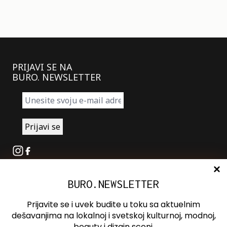
PRIJAVI SE NA
BURO. NEWSLETTER
Instagram
Facebook
BURO.NEWSLETTER
O nama
Oglašavanje
Prijavite se i uvek budite u toku sa aktuelnim
Kontakt
dešavanjima na lokalnoj i svetskoj kulturnoj, modnoj,
beauty i dizajn sceni.