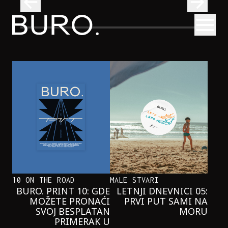
BURO.
Otvori
Neobična priča o bliznakinjama koje su inspirisale novi He
FILM I TV
NEOBIČNA PRIČA O BLIZNAKINJAMA
KOJE SU INSPIRISALE NOVI
HERCOGOV FILM
10 ON THE ROAD
MALE STVARI
BURO. PRINT 10: GDE
LETNJI DNEVNICI 05:
MOŽETE PRONAĆI
PRVI PUT SAMI NA
SVOJ BESPLATAN
MORU
PRIMERAK U