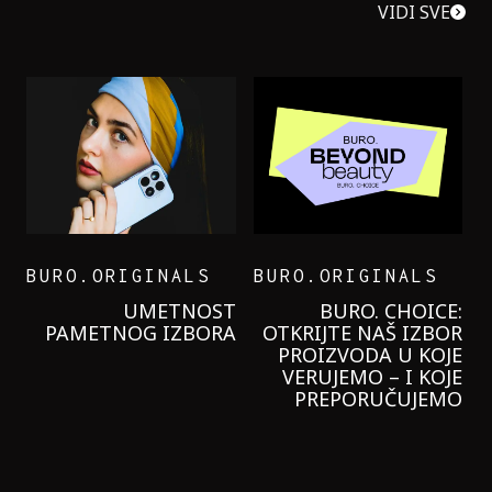
VIDI SVE
BURO.ORIGINALS
BURO.ORIGINALS
LEVI’S ON THE ROAD
PROBALA SAM NOVU
GARNIER KREMU I
NIKADA NIŠTA
LAGANIJE NISAM
KORISTILA