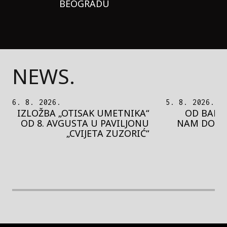
BEOGRADU
NEWS.
5. 8. 2026.
5. 8. 2026.
OD BAROKA DO REJVA: ŠTA
PEDJA 
NAM DONOSI NOVI BUPBAP
MOTIVE 
FESTIVAL?
PRES
rethodna slika
Next image