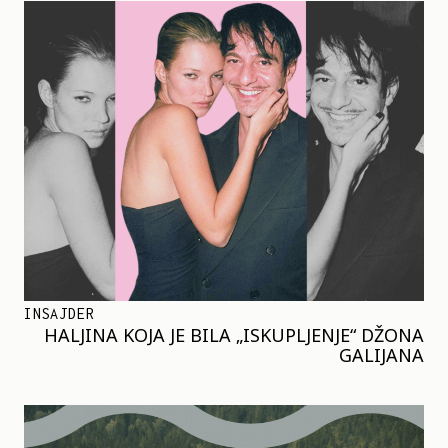
INSAJDER
HALJINA KOJA JE BILA „ISKUPLJENJE“ DŽONA
GALIJANA