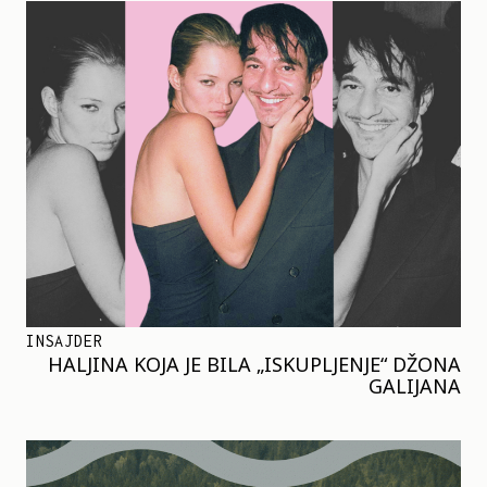
INSAJDER
HALJINA KOJA JE BILA „ISKUPLJENJE“ DŽONA
GALIJANA