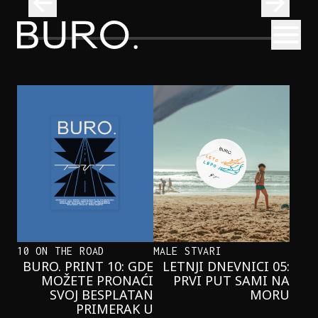
BURO.
Otvori
Neobična priča o bliznakinjama koje su inspirisale novi He
FILM I TV
NEOBIČNA PRIČA O BLIZNAKINJAMA
KOJE SU INSPIRISALE NOVI
HERCOGOV FILM
10 ON THE ROAD
MALE STVARI
BURO. PRINT 10: GDE
LETNJI DNEVNICI 05:
MOŽETE PRONAĆI
PRVI PUT SAMI NA
SVOJ BESPLATAN
MORU
PRIMERAK U