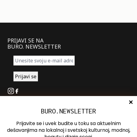
PRIJAVI SE NA
BURO. NEWSLETTER
Instagram
Facebook
BURO.NEWSLETTER
O nama
Oglašavanje
Prijavite se i uvek budite u toku sa aktuelnim
Kontakt
dešavanjima na lokalnoj i svetskoj kulturnoj, modnoj,
beauty i dizajn sceni.