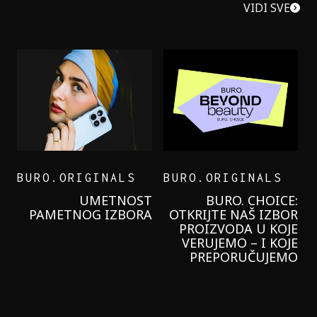
VIDI SVE
BURO.ORIGINALS
BURO.ORIGINALS
LEVI’S ON THE ROAD
PROBALA SAM NOVU
GARNIER KREMU I
NIKADA NIŠTA
LAGANIJE NISAM
KORISTILA