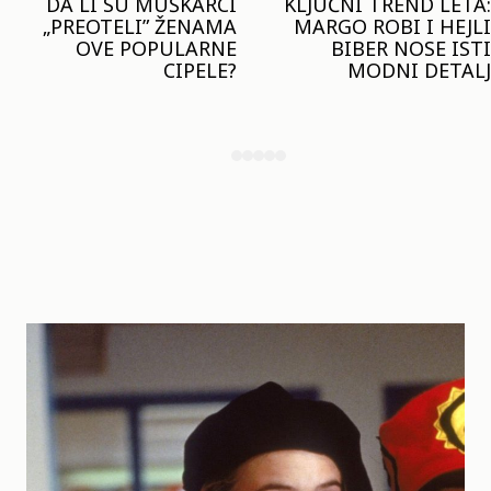
KLJUČNI TREND LETA:
JOŠ JE RANO ZA JAKNE
MARGO ROBI I HEJLI
– ALI U RESERVED JE
BIBER NOSE ISTI
STIGAO MODEL KOJI
MODNI DETALJ
ĆE BITI VELIKI TREND