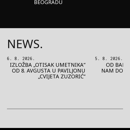
BEOGRADU
NEWS.
5. 8. 2026.
5. 8. 2026.
OD BAROKA DO REJVA: ŠTA
PEDJA 
NAM DONOSI NOVI BUPBAP
MOTIVE 
FESTIVAL?
PRES
rethodna slika
Next image