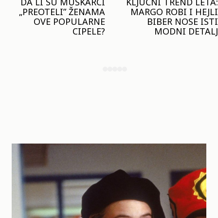
KLJUČNI TREND LETA:
JOŠ JE RANO ZA JAKNE
MARGO ROBI I HEJLI
– ALI U RESERVED JE
BIBER NOSE ISTI
STIGAO MODEL KOJI
MODNI DETALJ
ĆE BITI VELIKI TREND