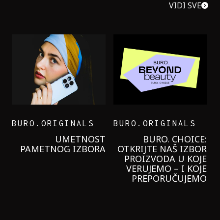
VIDI SVE
BURO.ORIGINALS
BURO.ORIGINALS
LEVI’S ON THE ROAD
PROBALA SAM NOVU
GARNIER KREMU I
NIKADA NIŠTA
LAGANIJE NISAM
KORISTILA