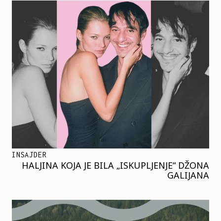
INSAJDER
HALJINA KOJA JE BILA „ISKUPLJENJE“ DŽONA
GALIJANA