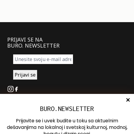
PRIJAVI SE NA
BURO. NEWSLETTER
Instagram
Facebook
BURO.NEWSLETTER
O nama
Oglašavanje
Prijavite se i uvek budite u toku sa aktuelnim
Kontakt
dešavanjima na lokalnoj i svetskoj kulturnoj, modnoj,
beauty i dizajn sceni.