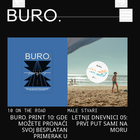
BURO.
Otvori
Neobična priča o bliznakinjama koje su inspirisale novi He
FILM I TV
NEOBIČNA PRIČA O BLIZNAKINJAMA
KOJE SU INSPIRISALE NOVI
HERCOGOV FILM
10 ON THE ROAD
MALE STVARI
BURO. PRINT 10: GDE
LETNJI DNEVNICI 05:
MOŽETE PRONAĆI
PRVI PUT SAMI NA
SVOJ BESPLATAN
MORU
PRIMERAK U