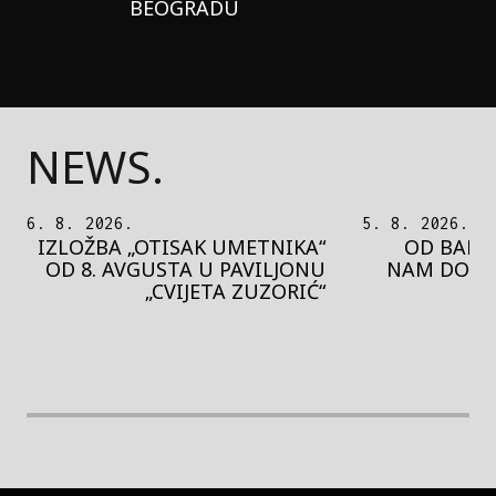
BEOGRADU
NEWS.
5. 8. 2026.
5. 8. 2026.
OD BAROKA DO REJVA: ŠTA
PEDJA 
NAM DONOSI NOVI BUPBAP
MOTIVE 
FESTIVAL?
PRES
rethodna slika
Next image