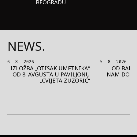
BEOGRADU
NEWS.
5. 8. 2026.
5. 8. 2026.
OD BAROKA DO REJVA: ŠTA
PEDJA 
NAM DONOSI NOVI BUPBAP
MOTIVE 
FESTIVAL?
PRES
rethodna slika
Next image