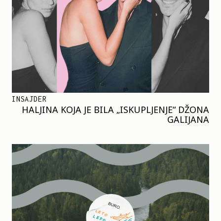
INSAJDER
HALJINA KOJA JE BILA „ISKUPLJENJE“ DŽONA
GALIJANA