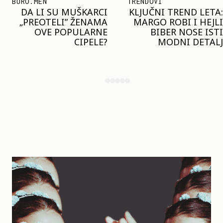
TRENDOVI
SHOPPING
KLJUČNI TREND LETA:
JOŠ JE RANO ZA JAKNE
MARGO ROBI I HEJLI
– ALI U RESERVED JE
BIBER NOSE ISTI
STIGAO MODEL KOJI
MODNI DETALJ
ĆE BITI VELIKI TREND