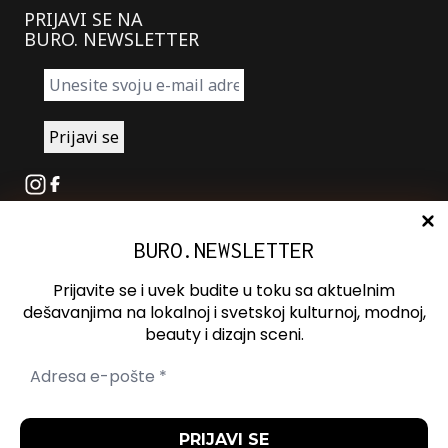
PRIJAVI SE NA
BURO. NEWSLETTER
Instagram
Facebook
BURO.NEWSLETTER
O nama
Oglašavanje
Prijavite se i uvek budite u toku sa aktuelnim
Kontakt
dešavanjima na lokalnoj i svetskoj kulturnoj, modnoj,
beauty i dizajn sceni.
Spotify
Otvori ili zatvori pretragu