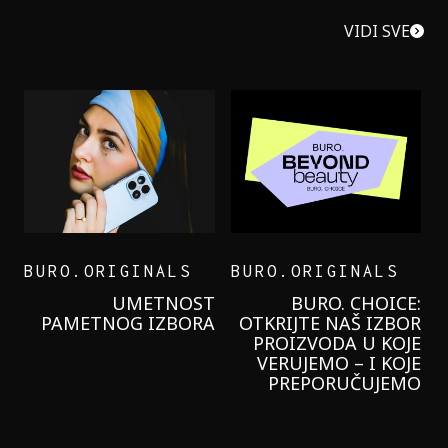
VIDI SVE
BURO.ORIGINALS
BURO.ORIGINALS
LEVI’S ON THE ROAD
PROBALA SAM NOVU
GARNIER KREMU I
NIKADA NIŠTA
LAGANIJE NISAM
KORISTILA