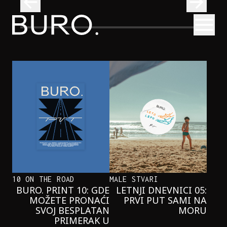
BURO.
Otvori
Kad se ispod Trga republike začuje okean: Sve o izložbi „Atl
INTERVJUI
KAD SE ISPOD TRGA REPUBLIKE
ZAČUJE OKEAN: SVE O IZLOŽBI
„ATLANTIS”
10 ON THE ROAD
MALE STVARI
BURO. PRINT 10: GDE
LETNJI DNEVNICI 05:
MOŽETE PRONAĆI
PRVI PUT SAMI NA
SVOJ BESPLATAN
MORU
PRIMERAK U