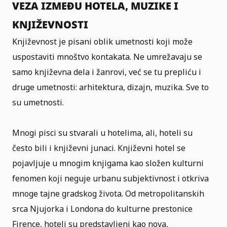
VEZA IZMEĐU HOTELA, MUZIKE I
KNJIŽEVNOSTI
Književnost je pisani oblik umetnosti koji može
uspostaviti mnoštvo kontakata. Ne umrežavaju se
samo književna dela i žanrovi, već se tu prepliću i
druge umetnosti: arhitektura, dizajn, muzika. Sve to
su umetnosti.
Mnogi pisci su stvarali u hotelima, ali, hoteli su
često bili i književni junaci. Književni hotel se
pojavljuje u mnogim knjigama kao složen kulturni
fenomen koji neguje urbanu subjektivnost i otkriva
mnoge tajne gradskog života. Od metropolitanskih
srca Njujorka i Londona do kulturne prestonice
Firence, hoteli su predstavljeni kao nova,