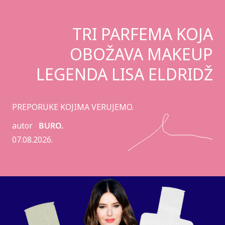
TRI PARFEMA KOJA
OBOŽAVA MAKEUP
LEGENDA LISA ELDRIDŽ
PREPORUKE KOJIMA VERUJEMO.
autor
BURO.
07.08.2026.