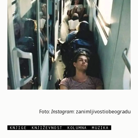
Foto:
Instagram
:
zanimljivostiobeogradu
KNJIGE
KNJIŽEVNOST
KOLUMNA
MUZIKA