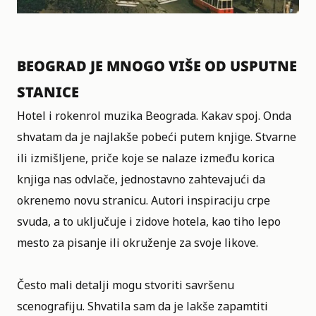
BEOGRAD JE MNOGO VIŠE OD USPUTNE
STANICE
Hotel i rokenrol muzika Beograda. Kakav spoj. Onda
shvatam da je najlakše pobeći putem knjige. Stvarne
ili izmišljene, priče koje se nalaze između korica
knjiga nas odvlače, jednostavno zahtevajući da
okrenemo novu stranicu. Autori inspiraciju crpe
svuda, a to uključuje i zidove hotela, kao tiho lepo
mesto za pisanje ili okruženje za svoje likove.
Često mali detalji mogu stvoriti savršenu
scenografiju. Shvatila sam da je lakše zapamtiti