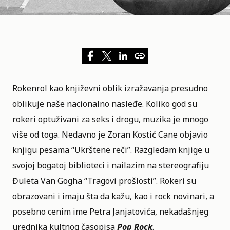
Rokenrol kao književni oblik izražavanja presudno
oblikuje naše nacionalno nasleđe. Koliko god su
rokeri optuživani za seks i drogu, muzika je mnogo
više od toga. Nedavno je Zoran Kostić Cane objavio
knjigu pesama “Ukrštene reči”. Razgledam knjige u
svojoj bogatoj biblioteci i nailazim na stereografiju
Đuleta Van Gogha “Tragovi prošlosti”. Rokeri su
obrazovani i imaju šta da kažu, kao i rock novinari, a
posebno cenim ime Petra Janjatovića, nekadašnjeg
urednika kultnog časopisa
Pop Rock
.