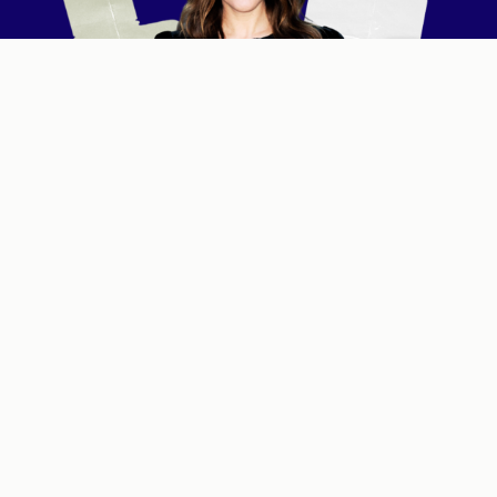
Lisa Eldridž
je
makeup
umetnica koju obožavamo –
iskusna šminkerka sa bogatom karijerom u svetu