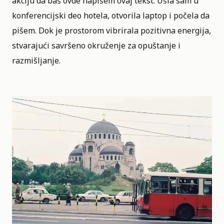
akciju da baš ovde napišem ovaj tekst. Ušla sam u
konferencijski deo hotela, otvorila laptop i počela da
pišem. Dok je prostorom vibrirala pozitivna energija,
stvarajući savršeno okruženje za opuštanje i
razmišljanje.