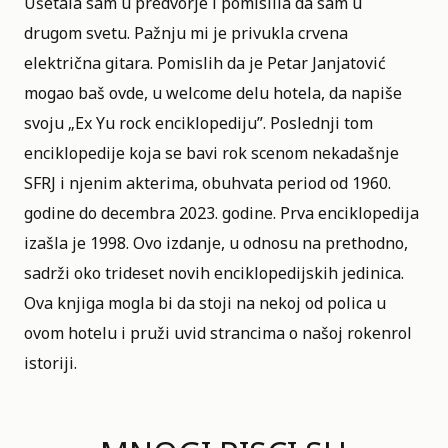
Ušetala sam u predvorje i pomislila da sam u
drugom svetu. Pažnju mi je privukla crvena
električna gitara. Pomislih da je Petar Janjatović
mogao baš ovde, u welcome delu hotela, da napiše
svoju „Ex Yu rock enciklopediju”. Poslednji tom
enciklopedije koja se bavi rok scenom nekadašnje
SFRJ i njenim akterima, obuhvata period od 1960.
godine do decembra 2023. godine. Prva enciklopedija
izašla je 1998. Ovo izdanje, u odnosu na prethodno,
sadrži oko trideset novih enciklopedijskih jedinica.
Ova knjiga mogla bi da stoji na nekoj od polica u
ovom hotelu i pruži uvid strancima o našoj rokenrol
istoriji.