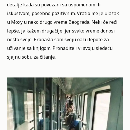
detalje kada su povezani sa uspomenom ili
iskustvom, posebno pozitivnim. Vratio me je ulazak
u Moxy u neko drugo vreme Beograda. Neki će reći
lepše, ja kažem drugačije, jer svako vreme donosi
nešto svoje. Pronašla sam svoju oazu lepote za
uživanje sa knjigom. Pronađite i vi svoju sledeću
sjajnu sobu za čitanje.