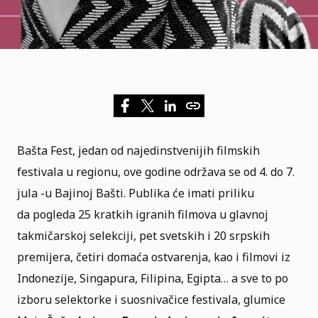
Bašta Fest
, jedan od najedinstvenijih filmskih
festivala u regionu, ove godine održava se od 4. do 7.
jula -u Bajinoj Bašti. Publika će imati priliku
da pogleda 25 kratkih igranih filmova u glavnoj
takmičarskoj selekciji, pet svetskih i 20 srpskih
premijera, četiri domaća ostvarenja, kao i filmovi iz
Indonezije, Singapura, Filipina, Egipta… a sve to po
izboru selektorke i suosnivačice festivala, glumice