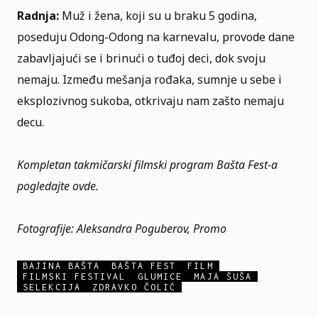
Radnja:
Muž i žena, koji su u braku 5 godina,
poseduju Odong-Odong na karnevalu, provode dane
zabavljajući se i brinući o tuđoj deci, dok svoju
nemaju. Između mešanja rođaka, sumnje u sebe i
eksplozivnog sukoba, otkrivaju nam zašto nemaju
decu.
Kompletan takmičarski filmski program Bašta Fest-a
pogledajte
ovde.
Fotografije: Aleksandra Poguberov, Promo
BAJINA BAŠTA
BAŠTA FEST
FILM
FILMSKI FESTIVAL
GLUMICE
MAJA ŠUŠA
SELEKCIJA
ZDRAVKO ČOLIĆ