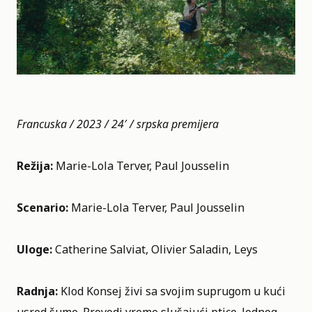
Francuska / 2023 / 24′ / srpska premijera
Režija:
Marie-Lola Terver, Paul Jousselin
Scenario:
Marie-Lola Terver, Paul Jousselin
Uloge:
Catherine Salviat, Olivier Saladin, Leys
Radnja:
Klod Konsej živi sa svojim suprugom u kući
usred šume. Provodi vreme slušajući ptice. Jednog