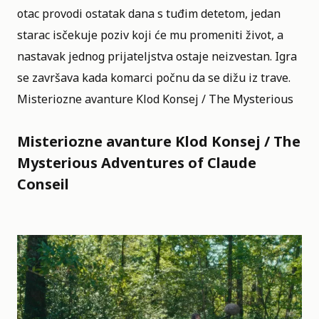
otac provodi ostatak dana s tuđim detetom, jedan
starac isčekuje poziv koji će mu promeniti život, a
nastavak jednog prijateljstva ostaje neizvestan. Igra
se završava kada komarci počnu da se dižu iz trave.
Misteriozne avanture Klod Konsej / The Mysterious
Misteriozne avanture Klod Konsej / The
Mysterious Adventures of Claude
Conseil