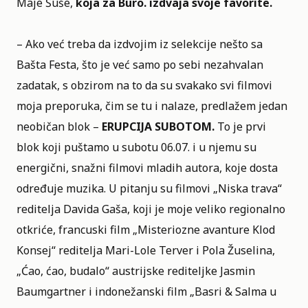
Maje Šuše,
koja za Buro. izdvaja svoje favorite.
– Ako već treba da izdvojim iz selekcije nešto sa
Bašta Festa, što je već samo po sebi nezahvalan
zadatak, s obzirom na to da su svakako svi filmovi
moja preporuka, čim se tu i nalaze, predlažem jedan
neobičan blok –
ERUPCIJA SUBOTOM.
To je prvi
blok koji puštamo u subotu 06.07. i u njemu su
energični, snažni filmovi mladih autora, koje dosta
određuje muzika. U pitanju su filmovi „Niska trava“
reditelja Davida Gaša, koji je moje veliko regionalno
otkriće, francuski film „Misteriozne avanture Klod
Konsej“ reditelja Mari-Lole Terver i Pola Žuselina,
„Ćao, ćao, budalo“ austrijske rediteljke Jasmin
Baumgartner i indonežanski film „Basri & Salma u