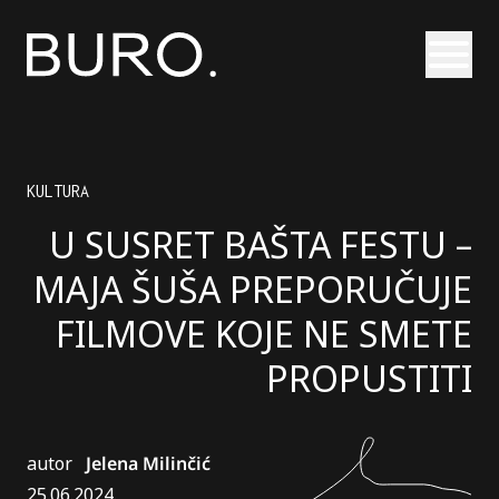
Otvori
KULTURA
U SUSRET BAŠTA FESTU –
MAJA ŠUŠA PREPORUČUJE
FILMOVE KOJE NE SMETE
PROPUSTITI
autor
Jelena Milinčić
25.06.2024.