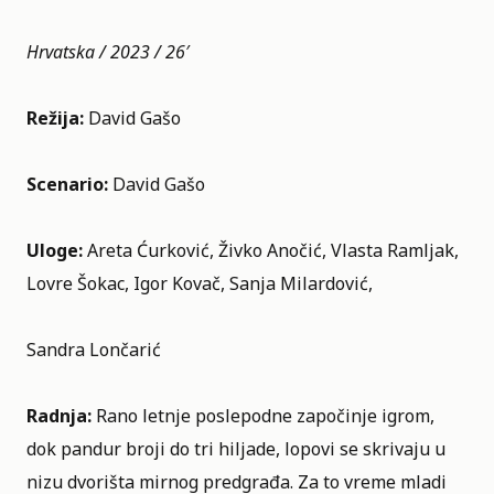
Hrvatska / 2023 / 26′
Režija:
David Gašo
Scenario:
David Gašo
Uloge:
Areta Ćurković, Živko Anočić, Vlasta Ramljak,
Lovre Šokac, Igor Kovač, Sanja Milardović,
Sandra Lončarić
Radnja:
Rano letnje poslepodne započinje igrom,
dok pandur broji do tri hiljade, lopovi se skrivaju u
nizu dvorišta mirnog predgrađa. Za to vreme mladi