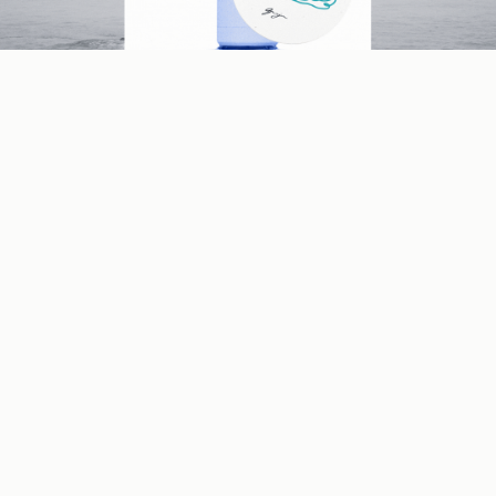
Korres
je jedan od najpoznatijih grčkih brendova
kozmetike, koji nas uvek asocira na leto – iako