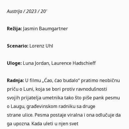
Austrija / 2023 / 20′
Režija:
Jasmin Baumgartner
Scenario:
Lorenz Uhl
Uloge:
Luna Jordan, Laurence Hadschieff
Radnja:
U filmu „Ćao, ćao budalo“ pratimo neobičnu
priču o Luni, koja se bori protiv ravnodušnosti
svojih prijatelja umetnika tako što piše pank pesmu
o Laugu, građevinskom radniku sa druge
strane ulice. Pesma postaje viralna i ona odlučuje da
ga upozna. Kada uleti u njen svet