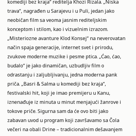
komediji bez kraja“ reditelja Khozi Rizala. „Niska
trava“, nagrađen u Sarajevu i u Puli, jedan jako
neobičan film sa veoma jasnim rediteljskim
konceptom i stilom, kao i vizuelnim izrazom.
„Misteriozne avanture Klod Konsej“ na neverovatan
način spaja generacije, internet svet i prirodu,
zvukove moderne muzike i pesme ptica. „Ćao, ćao,
budalo“ je jako dinamičan, uzbudljiv film o
odrastanju i zaljubljivanju, jedna moderna pank
priča. „Basri & Salma u komediji bez kraja“,
festivalski hit, koji je imao premijeru
u Kanu
,
iznenađuje iz minuta u minut menjajući žanrove i
tokove priče. Sigurna sam da će ovo biti jako
zabavan uvod u program koji završavamo sa Čola
večeri na obali Drine – tradicionalnim dešavanjem