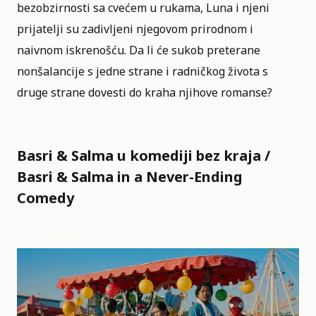
bezobzirnosti sa cvećem u rukama, Luna i njeni
prijatelji su zadivljeni njegovom prirodnom i
naivnom iskrenošću. Da li će sukob preterane
nonšalancije s jedne strane i radničkog života s
druge strane dovesti do kraha njihove romanse?
Basri & Salma u komediji bez kraja /
Basri & Salma in a Never-Ending
Comedy