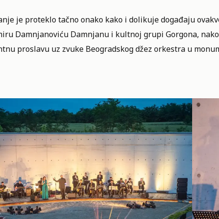
anje je proteklo tačno onako kako i dolikuje događaju ovak
iru Damnjanoviću Damnjanu i kultnoj grupi Gorgona, nakon 
ntnu proslavu uz zvuke Beogradskog džez orkestra u monu