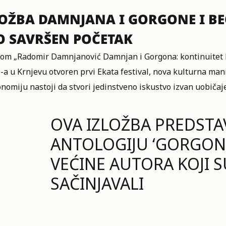
LOŽBA DAMNJANA I GORGONE I B
O SAVRŠEN POČETAK
bom „Radomir Damnjanović Damnjan i Gorgona: kontinuitet ko
-a u Krnjevu otvoren prvi Ekata festival, nova kulturna man
nomiju nastoji da stvori jedinstveno iskustvo izvan uobičaj
OVA IZLOŽBA PREDSTA
ANTOLOGIJU ‘GORGON
VEĆINE AUTORA KOJI S
SAČINJAVALI