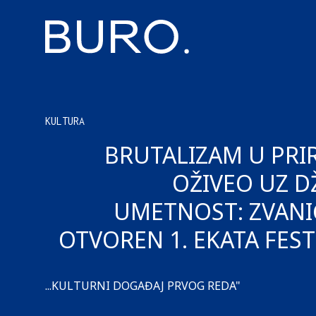
KULTURA
BRUTALIZAM U PRI
OŽIVEO UZ DŽ
UMETNOST: ZVAN
OTVOREN 1. EKATA FEST
...KULTURNI DOGAĐAJ PRVOG REDA"