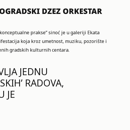
EOGRADSKI DZEZ ORKESTAR
nceptualne prakse“ sinoć je u galeriji Ekata
ifestacija koja kroz umetnost, muziku, pozorište i
enih gradskih kulturnih centara.
VLJA JEDNU
SKIH’ RADOVA,
U JE