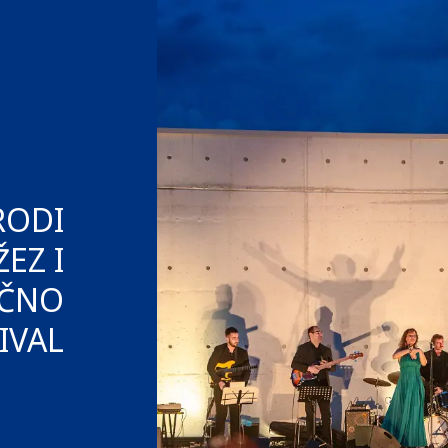
RODI
EZ I
IČNO
IVAL