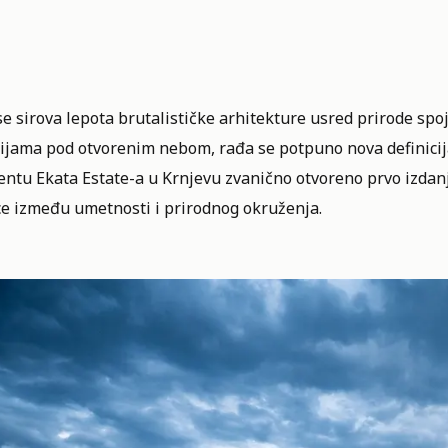
se sirova lepota brutalističke arhitekture usred prirode s
ijama pod otvorenim nebom, rađa se potpuno nova definicij
entu
Ekata Estate-a
u Krnjevu zvanično otvoreno prvo izdan
ce između umetnosti i prirodnog okruženja.