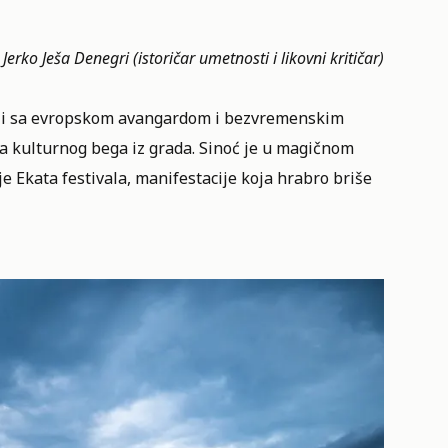
Jerko Ješa Denegri (istoričar umetnosti i likovni kritičar)
poji sa evropskom avangardom i bezvremenskim
a kulturnog bega iz grada. Sinoć je u magičnom
je
Ekata festivala
, manifestacije koja hrabro briše