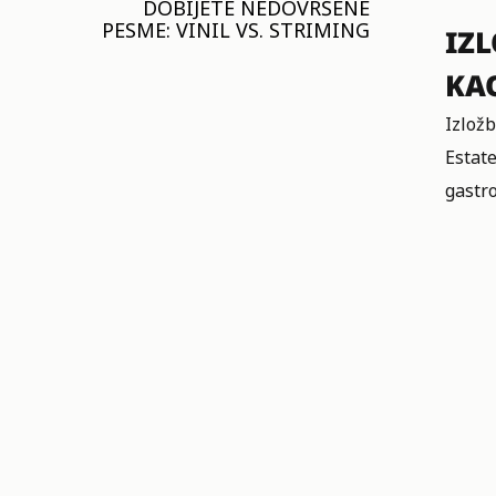
DOBIJETE NEDOVRŠENE
PESME: VINIL VS. STRIMING
IZ
KA
Izlož
Estate
gastro