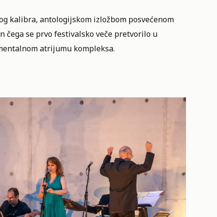
vog kalibra, antologijskom izložbom posvećenom
čega se prvo festivalsko veče pretvorilo u
mentalnom atrijumu kompleksa.